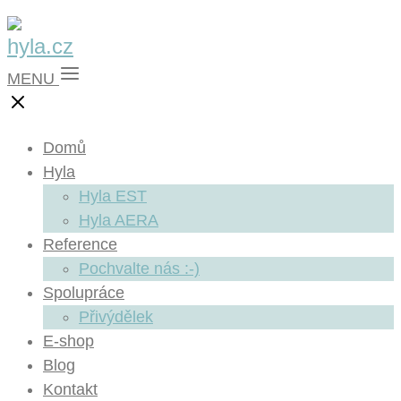
MENU
Domů
Hyla
Hyla EST
Hyla AERA
Reference
Pochvalte nás :-)
Spolupráce
Přivýdělek
E-shop
Blog
Kontakt