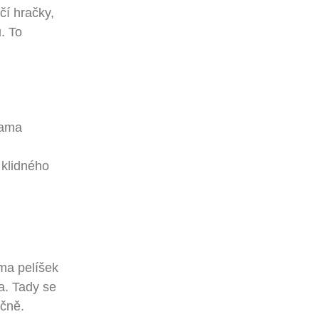
čí hračky,
. To
sama
 klidného
. Tady se
ečně.