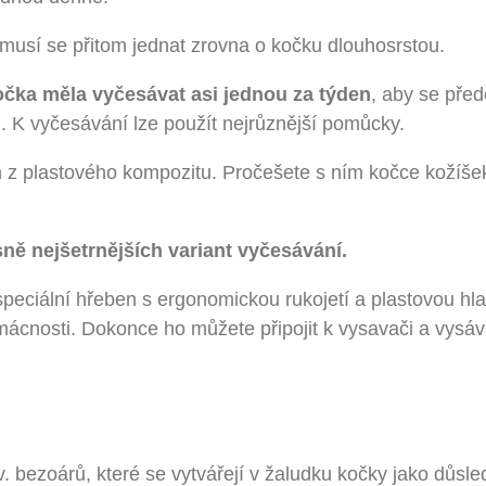
musí se přitom jednat zrovna o kočku dlouhosrstou.
čka měla vyčesávat asi jednou za týden
, aby se před
 K vyčesávání lze použít nejrůznější pomůcky.
em z plastového kompozitu. Pročešete s ním kočce kožíše
sně nejšetrnějších variant vyčesávání.
peciální hřeben s ergonomickou rukojetí a plastovou hla
domácnosti. Dokonce ho můžete připojit k vysavači a vysáv
v. bezoárů, které se vytvářejí v žaludku kočky jako důsle