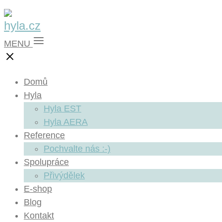
MENU
Domů
Hyla
Hyla EST
Hyla AERA
Reference
Pochvalte nás :-)
Spolupráce
Přivýdělek
E-shop
Blog
Kontakt