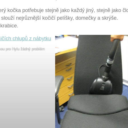
erý kočka potřebuje stejně jako každý jiný, stejně jako č
louží nejrůznější kočičí pelíšky, domečky a skrýše.
krabice.
sou pro Hylu žádný problém