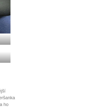
jší
peršanka
ba ho