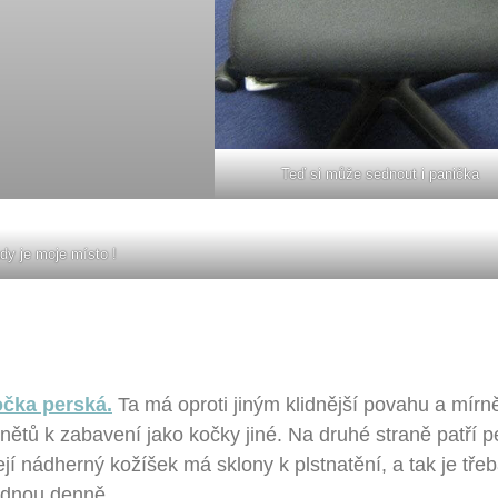
Teď si může sednout i panička
dy je moje místo !
očka perská.
Ta má oproti jiným klidnější povahu a mírně
ětů k zabavení jako kočky jiné. Na druhé straně patří 
jí nádherný kožíšek má sklony k plstnatění, a tak je tře
ednou denně.