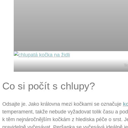
Ta
Co si počít s chlupy?
Odsajte je. Jako královna mezi kočkami se označuje
k
temperament, takže nebude vyžadovat tolik času a podn
k těm nejnáročnějším kočkám z hlediska péče o srst. Je
pravidelně vyčesávat. Peršanka se vyčesává ideálně j