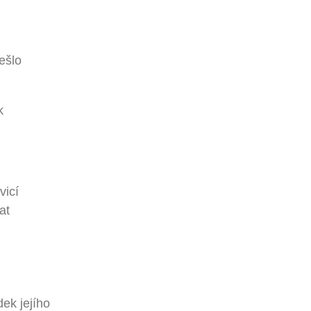
ešlo
k
vicí
at
dek jejího