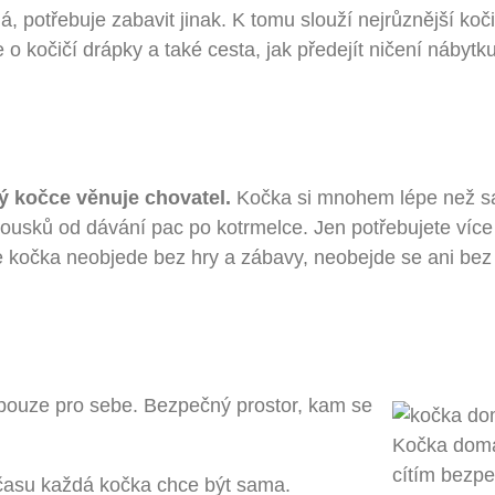
má, potřebuje zabavit jinak. K tomu slouží nejrůznější koči
o kočičí drápky a také cesta, jak předejít ničení nábytku
ý kočce věnuje chovatel.
Kočka si mnohem lépe než 
kousků od dávání pac po kotrmelce. Jen potřebujete více
o se kočka neobjede bez hry a zábavy, neobejde se ani bez
 pouze pro sebe. Bezpečný prostor, kam se
Kočka doma
cítím bezp
d času každá kočka chce být sama.