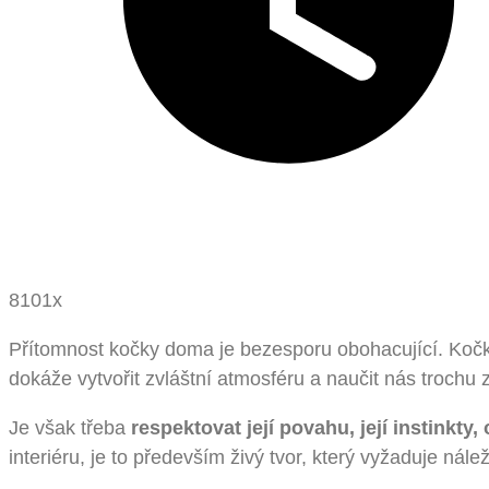
8101x
Přítomnost kočky doma je bezesporu obohacující. Koč
dokáže vytvořit zvláštní atmosféru a naučit nás trochu 
Je však třeba
respektovat její povahu, její instinkt
interiéru, je to především živý tvor, který vyžaduje nálež