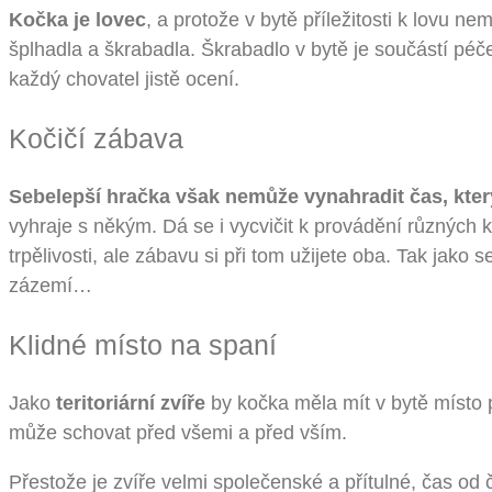
Kočka je lovec
, a protože v bytě příležitosti k lovu ne
šplhadla a škrabadla. Škrabadlo v bytě je součástí péče 
každý chovatel jistě ocení.
Kočičí zábava
Sebelepší hračka však nemůže vynahradit čas, kter
vyhraje s někým. Dá se i vycvičit k provádění různých 
trpělivosti, ale zábavu si při tom užijete oba. Tak jak
zázemí…
Klidné místo na spaní
Jako
teritoriární zvíře
by kočka měla mít v bytě místo
může schovat před všemi a před vším.
Přestože je zvíře velmi společenské a přítulné, čas o