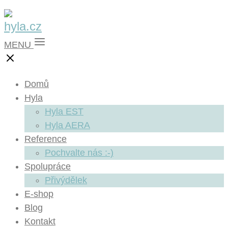
MENU
Domů
Hyla
Hyla EST
Hyla AERA
Reference
Pochvalte nás :-)
Spolupráce
Přivýdělek
E-shop
Blog
Kontakt