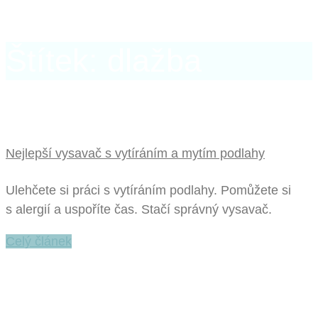
Štítek: dlažba
Nejlepší vysavač s vytíráním a mytím podlahy
Ulehčete si práci s vytíráním podlahy. Pomůžete si
s alergií a uspoříte čas. Stačí správný vysavač.
Celý článek