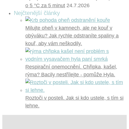
o 5 °C za 5 minut
24.7.2026
Nejčtenější články
Milujte oheň v kamnech, ale ne kouř v
obýváku? Jak rychle odstraníte spaliny a
kouř, aby vám neškodily.
Respirační onemocnění. Chřipka, kašel,
rýma? Bacily nestřílejte - pomůže Hyla.
Roztoči v posteli. Jak si kdo ustele, s tím si
lehne.