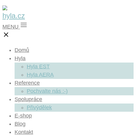
MENU
Domů
Hyla
Hyla EST
Hyla AERA
Reference
Pochvalte nás :-)
Spolupráce
Přivýdělek
E-shop
Blog
Kontakt