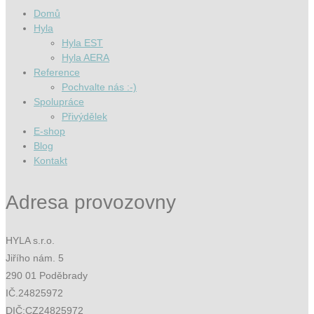
Domů
Hyla
Hyla EST
Hyla AERA
Reference
Pochvalte nás :-)
Spolupráce
Přivýdělek
E-shop
Blog
Kontakt
Adresa provozovny
HYLA s.r.o.
Jiřího nám. 5
290 01 Poděbrady
IČ.24825972
DIČ:CZ24825972