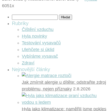
6051x
Vyhledávání
Rubriky
Čištění vzduchu
Hyla novinky
Testování vysavačů
Ulehčete si úklid
Vybíráme vysavač
Zdraví
Nejnovější články
Jak zmírnit alergie u dítěte: odstraňte zdroj
problému, nejen příznaky
2.8.2026
Hyla jako klimatizace: naměřili jsme pokles