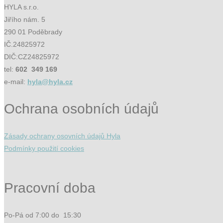
HYLA s.r.o.
Jiřího nám. 5
290 01 Poděbrady
IČ.24825972
DIČ:CZ24825972
tel:
602 349 169
e-mail:
hyla@hyla.cz
Ochrana osobních údajů
Zásady ochrany osovních údajů Hyla
Podmínky použití cookies
Pracovní doba
Po-Pá od 7:00 do 15:30