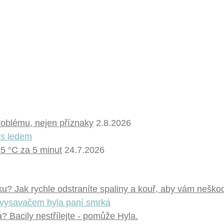
problému, nejen příznaky
2.8.2026
 5 °C za 5 minut
24.7.2026
u? Jak rychle odstraníte spaliny a kouř, aby vám neškod
 Bacily nestřílejte - pomůže Hyla.