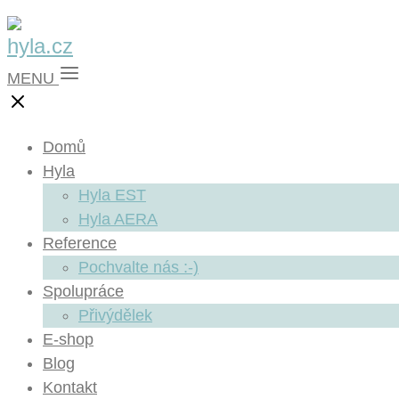
MENU
Domů
Hyla
Hyla EST
Hyla AERA
Reference
Pochvalte nás :-)
Spolupráce
Přivýdělek
E-shop
Blog
Kontakt