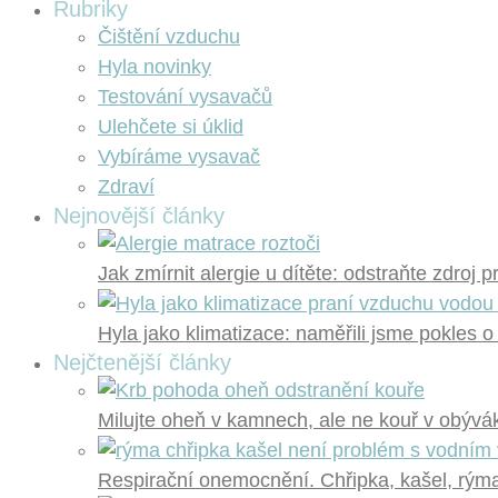
Rubriky
Čištění vzduchu
Hyla novinky
Testování vysavačů
Ulehčete si úklid
Vybíráme vysavač
Zdraví
Nejnovější články
Jak zmírnit alergie u dítěte: odstraňte zdroj 
Hyla jako klimatizace: naměřili jsme pokles o
Nejčtenější články
Milujte oheň v kamnech, ale ne kouř v obývák
Respirační onemocnění. Chřipka, kašel, rýma?