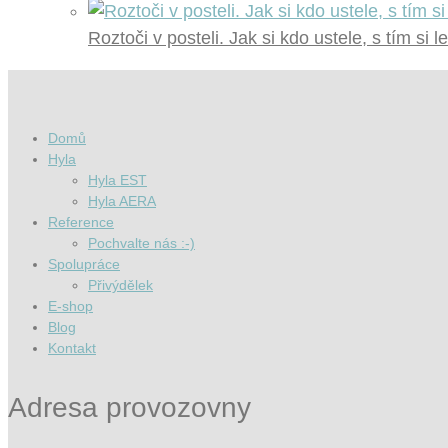
Roztoči v posteli. Jak si kdo ustele, s tím si l
Domů
Hyla
Hyla EST
Hyla AERA
Reference
Pochvalte nás :-)
Spolupráce
Přivýdělek
E-shop
Blog
Kontakt
Adresa provozovny