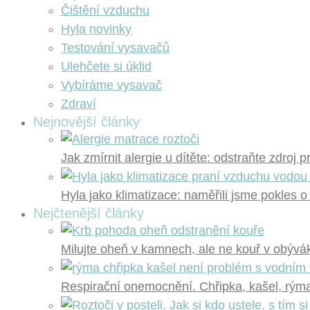
Čištění vzduchu
Hyla novinky
Testování vysavačů
Ulehčete si úklid
Vybíráme vysavač
Zdraví
Nejnovější články
Jak zmírnit alergie u dítěte: odstraňte zdroj 
Hyla jako klimatizace: naměřili jsme pokles o
Nejčtenější články
Milujte oheň v kamnech, ale ne kouř v obývák
Respirační onemocnění. Chřipka, kašel, rýma?