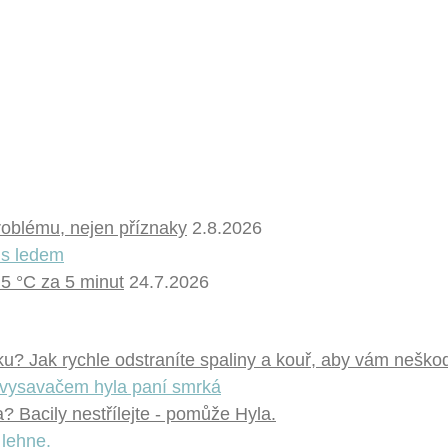
problému, nejen příznaky
2.8.2026
 5 °C za 5 minut
24.7.2026
u? Jak rychle odstraníte spaliny a kouř, aby vám neškod
 Bacily nestřílejte - pomůže Hyla.