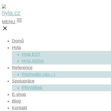
MENU
Domů
Hyla
Hyla EST
Hyla AERA
Reference
Pochvalte nás :-)
Spolupráce
Přivýdělek
E-shop
Blog
Kontakt