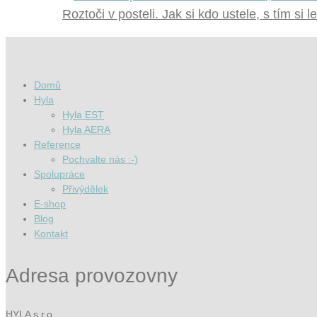
Roztoči v posteli. Jak si kdo ustele, s tím si l
Domů
Hyla
Hyla EST
Hyla AERA
Reference
Pochvalte nás :-)
Spolupráce
Přivýdělek
E-shop
Blog
Kontakt
Adresa provozovny
HYLA s.r.o.