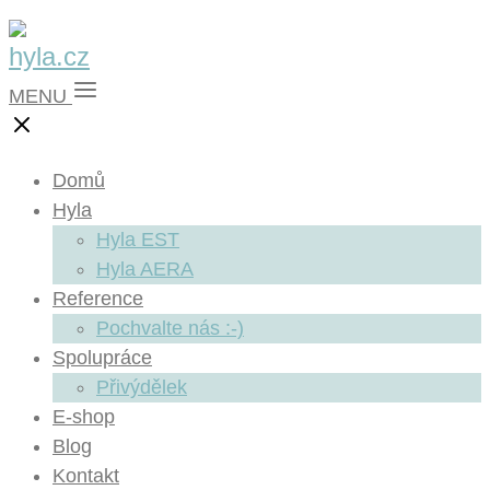
MENU
Domů
Hyla
Hyla EST
Hyla AERA
Reference
Pochvalte nás :-)
Spolupráce
Přivýdělek
E-shop
Blog
Kontakt