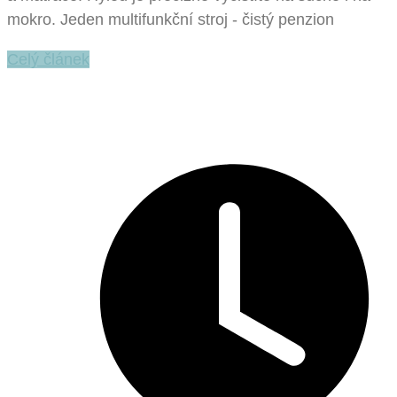
mokro. Jeden multifunkční stroj - čistý penzion
Celý článek