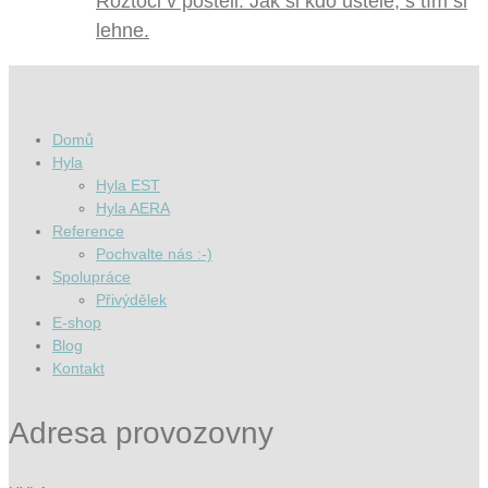
Roztoči v posteli. Jak si kdo ustele, s tím si
lehne.
Domů
Hyla
Hyla EST
Hyla AERA
Reference
Pochvalte nás :-)
Spolupráce
Přivýdělek
E-shop
Blog
Kontakt
Adresa provozovny