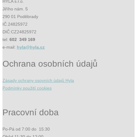
HYLA s.r.o.
Jiřího nám. 5
290 01 Poděbrady
IČ.24825972
DIČ:CZ24825972
tel:
602 349 169
e-mail:
hyla@hyla.cz
Ochrana osobních údajů
Zásady ochrany osovních údajů Hyla
Podmínky použití cookies
Pracovní doba
Po-Pá od 7:00 do 15:30
Oběd 11:30 do 12:00