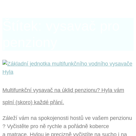
Štítek: vysavač pro
penziony
Multifunkční vysavač na úklid penzionu? Hyla vám
splní (skoro) každé přání.
Záleží vám na spokojenosti hostů ve vašem penzionu
? Vyčistěte pro ně rychle a pořádně koberce
a matrace. Hylou je precizně vyčistíte na sucho i na