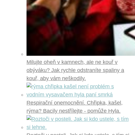
Milujte oheň v kamnech, ale ne kouř v
obýváku? Jak rychle odstraníte spaliny a
kouř, aby vám neškodily.
Respirační onemocnění. Chřipka, kašel,
rýma? Bacily nestřílejte - pomůže Hyla.