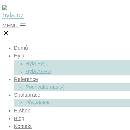
MENU
Domů
Hyla
Hyla EST
Hyla AERA
Reference
Pochvalte nás :-)
Spolupráce
Přivýdělek
E-shop
Blog
Kontakt