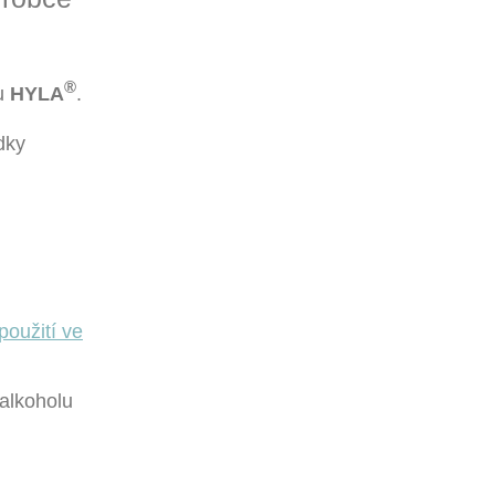
®
ku
HYLA
.
dky
 alkoholu