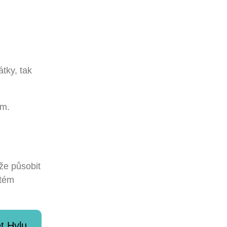
tky, tak
em.
že působit
stém
t Hylu