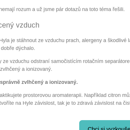
 nemají rozum a už jsme pár dotazů na toto téma řešili.
ucený vzduch
Hyla je stáhnout ze vzduchu prach, alergeny a škodlivé lá
dobře dýchalo.
ty ze vzduchu odstraní samočistícím rotačním separátor
 zvlhčený a ionizovaný.
, správně zvlhčený a ionizovaný.
ktikujete prostorovou aromaterapii. Například citron mů
oříte na Hyle závislost, tak je to zdravá závislost na či
Chci si vyzkouše