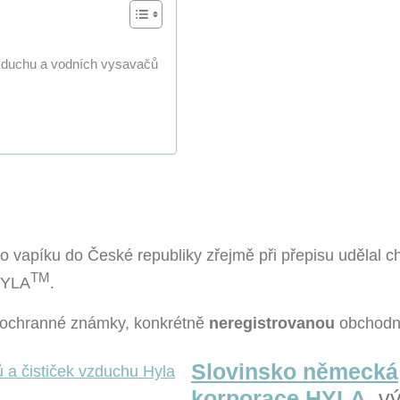
zduchu a vodních vysavačů
 vapíku do České republiky zřejmě při přepisu udělal c
TM
HYLA
.
h ochranné známky, konkrétně
neregistrovanou
obchodní
Slovinsko německá
korporace HYLA
,
vý