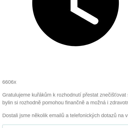
6606x
Gratulujeme kuřákům k rozhodnutí přestat znečišťovat 
bylin si rozhodně pomohou finančně a možná i zdravot
Dostali jsme několik emailů a telefonických dotazů na 