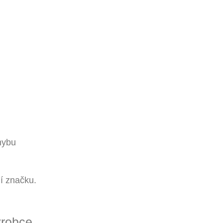
hybu
 značku.
robce