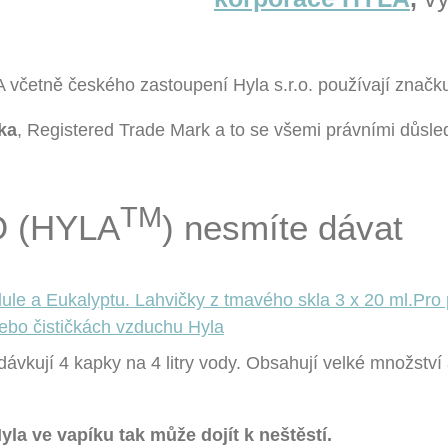
A včetně českého zastoupení Hyla s.r.o. používají znač
ka
, Registered Trade Mark a to se všemi právními důsle
TM
O (HYLA
) nesmíte dávat
ávkují 4 kapky na 4 litry vody. Obsahují velké množství
Hyla ve vapíku tak může dojít k neštěstí.