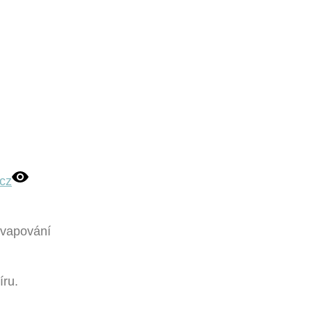
cz
 vapování
íru.