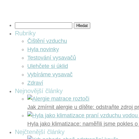
Vyhledávání
Rubriky
Čištění vzduchu
Hyla novinky
Testování vysavačů
Ulehčete si úklid
Vybíráme vysavač
Zdraví
Nejnovější články
Jak zmírnit alergie u dítěte: odstraňte zdroj 
Hyla jako klimatizace: naměřili jsme pokles o
Nejčtenější články