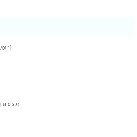
votní
 a čisté