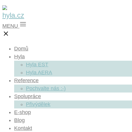
MENU
Domů
Hyla
Hyla EST
Hyla AERA
Reference
Pochvalte nás :-)
Spolupráce
Přivýdělek
E-shop
Blog
Kontakt