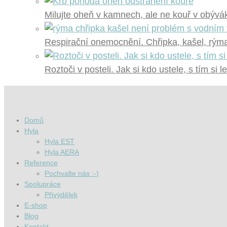
Milujte oheň v kamnech, ale ne kouř v obývák
Respirační onemocnění. Chřipka, kašel, rýma?
Roztoči v posteli. Jak si kdo ustele, s tím si l
Domů
Hyla
Hyla EST
Hyla AERA
Reference
Pochvalte nás :-)
Spolupráce
Přivýdělek
E-shop
Blog
Kontakt