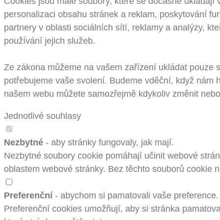
Cookies jsou malé soubory, které se dočasně ukládají 
personalizaci obsahu stránek a reklam, poskytování fun
partnery v oblasti sociálních sítí, reklamy a analýzy, k
používání jejich služeb.
Ze zákona můžeme na vašem zařízení ukládat pouze sou
potřebujeme vaše svolení. Budeme vděční, když nám ho
našem webu můžete samozřejmě kdykoliv změnit nebo 
Jednotlivé souhlasy
Nezbytné
- aby stránky fungovaly, jak mají.
Nezbytné soubory cookie pomáhají učinit webové stránk
oblastem webové stránky. Bez těchto souborů cookie 
Preferenční
- abychom si pamatovali vaše preference.
Preferenční cookies umožňují, aby si stránka pamatoval