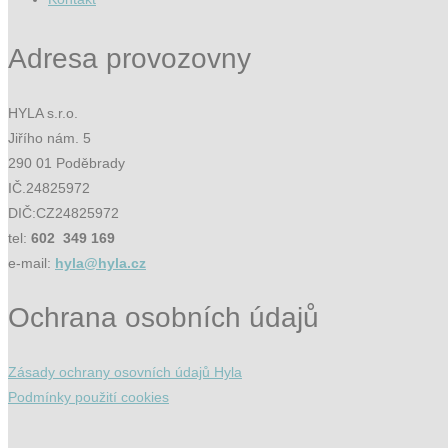
Adresa provozovny
HYLA s.r.o.
Jiřího nám. 5
290 01 Poděbrady
IČ.24825972
DIČ:CZ24825972
tel:
602 349 169
e-mail:
hyla@hyla.cz
Ochrana osobních údajů
Zásady ochrany osovních údajů Hyla
Podmínky použití cookies