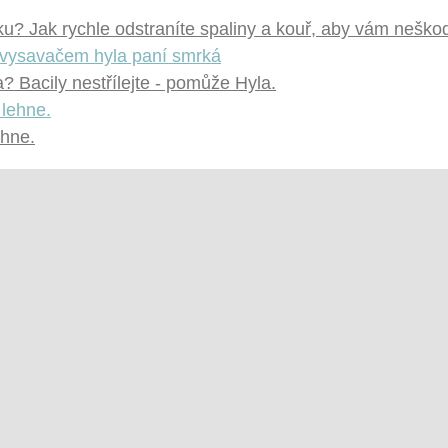
u? Jak rychle odstraníte spaliny a kouř, aby vám neškod
 Bacily nestřílejte - pomůže Hyla.
ehne.