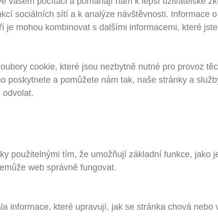
ve vašem počítači a pomáhají nám k lepší uživatelské z
kcí sociálních sítí a k analýze návštěvnosti. Informace 
teří je mohou kombinovat s dalšími informacemi, které jst
bory cookie, které jsou nezbytně nutné pro provoz těch
 poskytnete a pomůžete nám tak, naše stránky a služby
odvolat.
y použitelnými tím, že umožňují základní funkce, jako 
nemůže web správně fungovat.
a informace, které upravují, jak se stránka chová nebo 