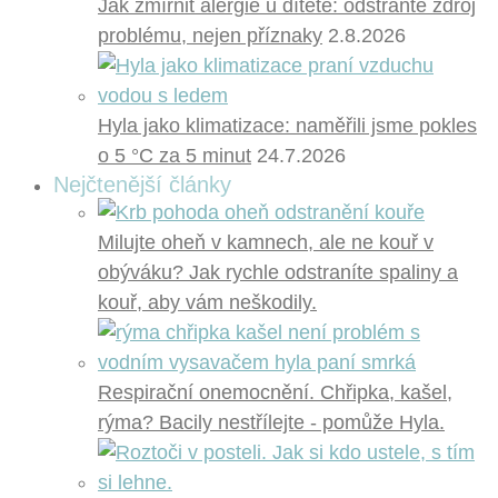
Jak zmírnit alergie u dítěte: odstraňte zdroj
problému, nejen příznaky
2.8.2026
Hyla jako klimatizace: naměřili jsme pokles
o 5 °C za 5 minut
24.7.2026
Nejčtenější články
Milujte oheň v kamnech, ale ne kouř v
obýváku? Jak rychle odstraníte spaliny a
kouř, aby vám neškodily.
Respirační onemocnění. Chřipka, kašel,
rýma? Bacily nestřílejte - pomůže Hyla.