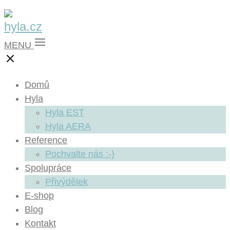
MENU
Domů
Hyla
Hyla EST
Hyla AERA
Reference
Pochvalte nás :-)
Spolupráce
Přivýdělek
E-shop
Blog
Kontakt