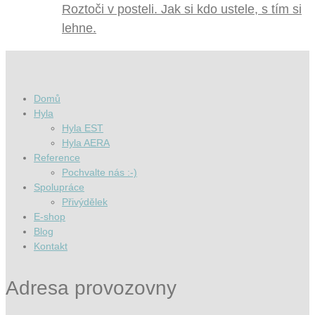
Roztoči v posteli. Jak si kdo ustele, s tím si
lehne.
Domů
Hyla
Hyla EST
Hyla AERA
Reference
Pochvalte nás :-)
Spolupráce
Přivýdělek
E-shop
Blog
Kontakt
Adresa provozovny