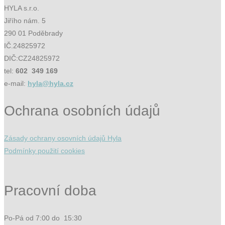
HYLA s.r.o.
Jiřího nám. 5
290 01 Poděbrady
IČ.24825972
DIČ:CZ24825972
tel:
602 349 169
e-mail:
hyla@hyla.cz
Ochrana osobních údajů
Zásady ochrany osovních údajů Hyla
Podmínky použití cookies
Pracovní doba
Po-Pá od 7:00 do 15:30