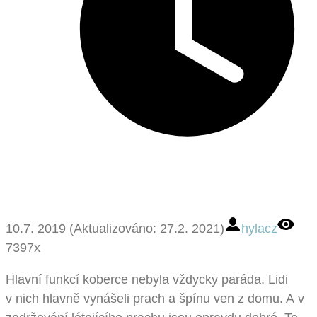
10.7. 2019 (Aktualizováno: 27.2. 2021)
hylacz
7397x
Hlavní funkcí koberce nebyla vždycky paráda. Lidi
v nich hlavně vynášeli prach a špínu ven z domu. A v