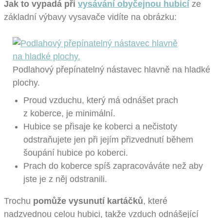
Jak to vypadá při
vysávání obyčejnou hubicí
ze
základní výbavy vysavače vidíte na obrázku:
Podlahový přepínatelný nástavec hlavně na hladké
plochy.
Proud vzduchu, který má odnášet prach
z koberce, je minimální.
Hubice se přisaje ke koberci a nečistoty
odstraňujete jen při jejím přizvednutí během
šoupání hubice po koberci.
Prach do koberce spíš zapracováváte než aby
jste je z něj odstranili.
Trochu
pomůže vysunutí kartáčků
, které
nadzvednou celou hubici, takže vzduch odnášející