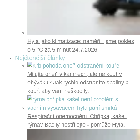
Hyla jako klimatizace: naměřili jsme pokles
o 5 °C za 5 minut
24.7.2026
Nejčtenější články
Milujte oheň v kamnech, ale ne kouř v
obýváku? Jak rychle odstraníte spaliny a
kouř, aby vám neškodily.
Respirační onemocnění. Chřipka, kašel,
rýma? Bacily nestřílejte - pomůže Hyla.