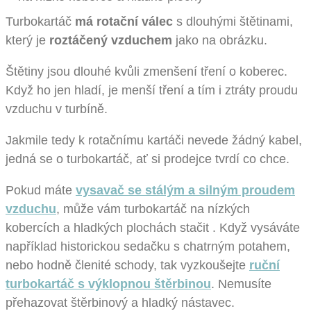
Turbokartáč
má rotační válec
s dlouhými štětinami,
který je
roztáčený vzduchem
jako na obrázku.
Štětiny jsou dlouhé kvůli zmenšení tření o koberec.
Když ho jen hladí, je menší tření a tím i ztráty proudu
vzduchu v turbíně.
Jakmile tedy k rotačnímu kartáči nevede žádný kabel,
jedná se o turbokartáč, ať si prodejce tvrdí co chce.
Pokud máte
vysavač se stálým a silným proudem
vzduchu
, může vám turbokartáč na nízkých
kobercích a hladkých plochách stačit . Když vysáváte
například historickou sedačku s chatrným potahem,
nebo hodně členité schody, tak vyzkoušejte
ruční
turbokartáč s výklopnou štěrbinou
. Nemusíte
přehazovat štěrbinový a hladký nástavec.