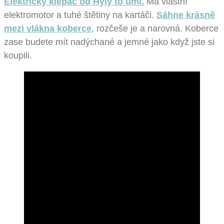
Elektrický klepač od Hyly to umí.
Má vlastní
elektromotor a tuhé štětiny na kartáči.
Sáhne krásně
mezi vlákna koberce
, rozčeše je a narovná. Koberce
zase budete mít nadýchané a jemné jako když jste si
koupili.