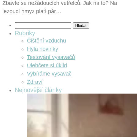
Zbavte se nežádoucích vetřelců. Jak na to? Na
lezoucí hmyz platí pár…
Vyhledávání
Rubriky
Čištění vzduchu
Hyla novinky
Testování vysavačů
Ulehčete si úklid
Vybíráme vysavač
Zdraví
Nejnovější články