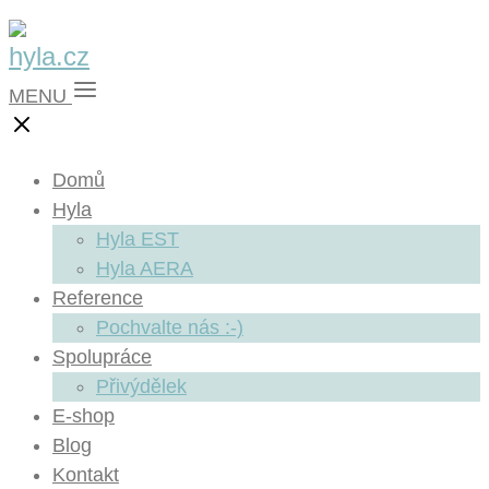
MENU
Domů
Hyla
Hyla EST
Hyla AERA
Reference
Pochvalte nás :-)
Spolupráce
Přivýdělek
E-shop
Blog
Kontakt