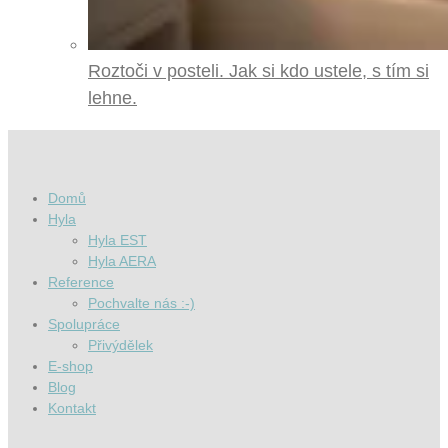
Roztoči v posteli. Jak si kdo ustele, s tím si
lehne.
Domů
Hyla
Hyla EST
Hyla AERA
Reference
Pochvalte nás :-)
Spolupráce
Přivýdělek
E-shop
Blog
Kontakt