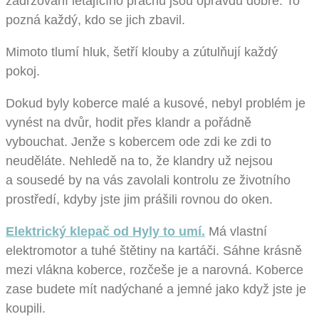
zadržování létajícího prachu jsou opravdu dobré. To
pozná každý, kdo se jich zbavil.
Mimoto tlumí hluk, šetří klouby a zútulňují každý
pokoj.
Dokud byly koberce malé a kusové, nebyl problém je
vynést na dvůr, hodit přes klandr a pořádně
vybouchat. Jenže s kobercem ode zdi ke zdi to
neuděláte. Nehledě na to, že klandry už nejsou
a sousedé by na vás zavolali kontrolu ze životního
prostředí, kdyby jste jim prášili rovnou do oken.
Ele
ktrický klepač od Hyly to umí.
Má vlastní
elektromotor a tuhé štětiny na kartáči. Sáhne krásně
mezi vlákna koberce, rozčeše je a narovná. Koberce
zase budete mít nadýchané a jemné jako když jste je
koupili.