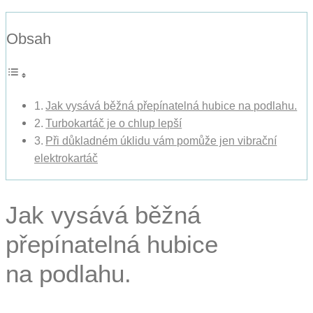
Obsah
Jak vysává běžná přepínatelná hubice na podlahu.
Turbokartáč je o chlup lepší
Při důkladném úklidu vám pomůže jen vibrační
elektrokartáč
Jak vysává běžná
přepínatelná hubice
na podlahu.