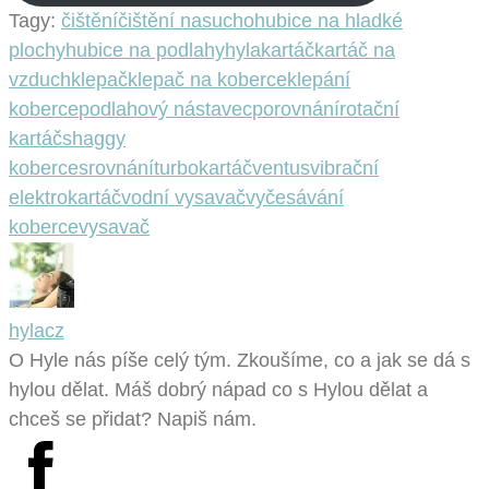
Tagy:
čištění
čištění nasucho
hubice na hladké
plochy
hubice na podlahy
hyla
kartáč
kartáč na
vzduch
klepač
klepač na koberce
klepání
koberce
podlahový nástavec
porovnání
rotační
kartáč
shaggy
koberce
srovnání
turbokartáč
ventus
vibrační
elektrokartáč
vodní vysavač
vyčesávání
koberce
vysavač
hylacz
O Hyle nás píše celý tým. Zkoušíme, co a jak se dá s
hylou dělat. Máš dobrý nápad co s Hylou dělat a
chceš se přidat? Napiš nám.