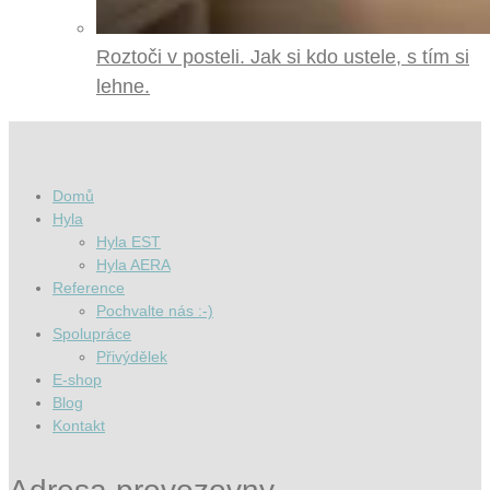
Roztoči v posteli. Jak si kdo ustele, s tím si
lehne.
Domů
Hyla
Hyla EST
Hyla AERA
Reference
Pochvalte nás :-)
Spolupráce
Přivýdělek
E-shop
Blog
Kontakt