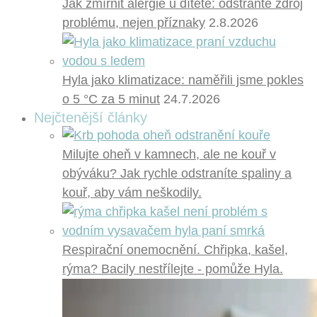
Jak zmírnit alergie u dítěte: odstraňte zdroj
problému, nejen příznaky
2.8.2026
Hyla jako klimatizace: naměřili jsme pokles
o 5 °C za 5 minut
24.7.2026
Nejčtenější články
Milujte oheň v kamnech, ale ne kouř v
obýváku? Jak rychle odstraníte spaliny a
kouř, aby vám neškodily.
Respirační onemocnění. Chřipka, kašel,
rýma? Bacily nestřílejte - pomůže Hyla.