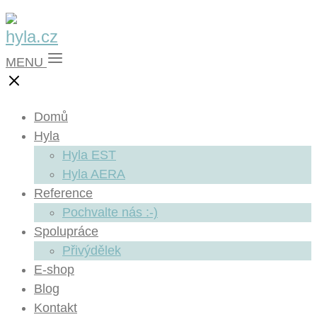
MENU
Domů
Hyla
Hyla EST
Hyla AERA
Reference
Pochvalte nás :-)
Spolupráce
Přivýdělek
E-shop
Blog
Kontakt