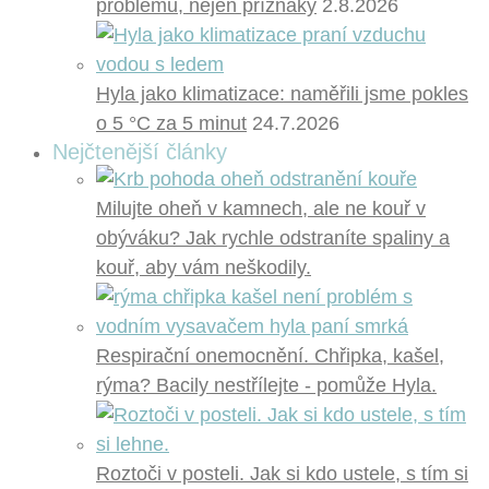
problému, nejen příznaky
2.8.2026
Hyla jako klimatizace: naměřili jsme pokles
o 5 °C za 5 minut
24.7.2026
Nejčtenější články
Milujte oheň v kamnech, ale ne kouř v
obýváku? Jak rychle odstraníte spaliny a
kouř, aby vám neškodily.
Respirační onemocnění. Chřipka, kašel,
rýma? Bacily nestřílejte - pomůže Hyla.
Roztoči v posteli. Jak si kdo ustele, s tím si