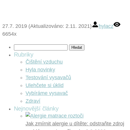
27.7. 2019 (Aktualizováno: 2.11. 2021)
hylacz
6654x
Vyhledávání
Rubriky
Čištění vzduchu
Hyla novinky
Testování vysavačů
Ulehčete si úklid
Vybíráme vysavač
Zdraví
Nejnovější články
Jak zmírnit alergie u dítěte: odstraňte zdroj