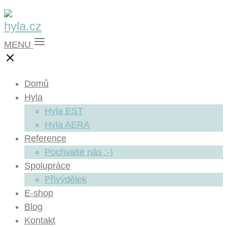
MENU
Domů
Hyla
Hyla EST
Hyla AERA
Reference
Pochvalte nás :-)
Spolupráce
Přivýdělek
E-shop
Blog
Kontakt