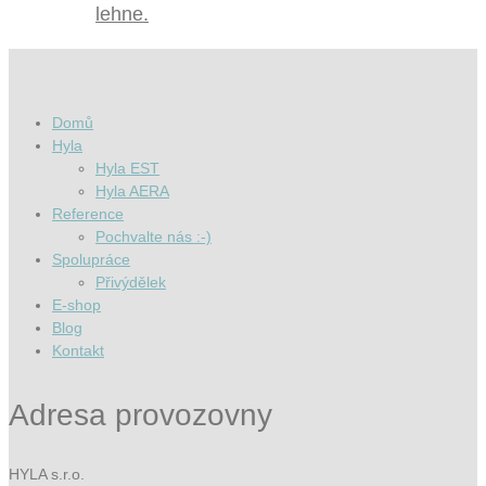
lehne.
Domů
Hyla
Hyla EST
Hyla AERA
Reference
Pochvalte nás :-)
Spolupráce
Přivýdělek
E-shop
Blog
Kontakt
Adresa provozovny
HYLA s.r.o.