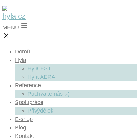
MENU
Domů
Hyla
Hyla EST
Hyla AERA
Reference
Pochvalte nás :-)
Spolupráce
Přivýdělek
E-shop
Blog
Kontakt