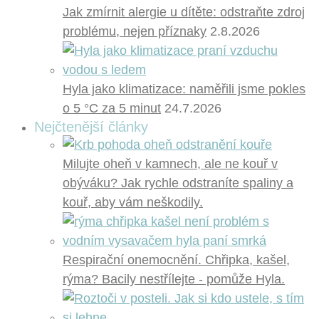
Jak zmírnit alergie u dítěte: odstraňte zdroj
problému, nejen příznaky
2.8.2026
Hyla jako klimatizace: naměřili jsme pokles
o 5 °C za 5 minut
24.7.2026
Nejčtenější články
Milujte oheň v kamnech, ale ne kouř v
obýváku? Jak rychle odstraníte spaliny a
kouř, aby vám neškodily.
Respirační onemocnění. Chřipka, kašel,
rýma? Bacily nestřílejte - pomůže Hyla.