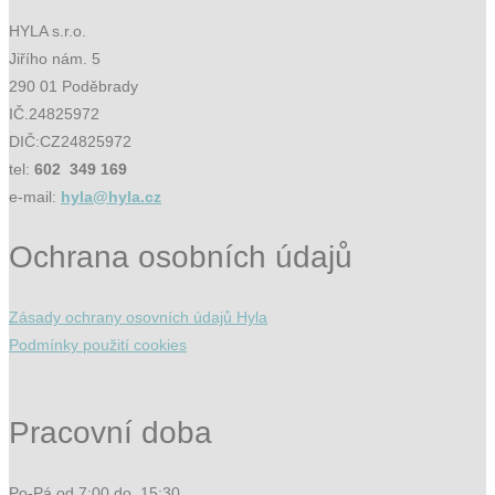
HYLA s.r.o.
Jiřího nám. 5
290 01 Poděbrady
IČ.24825972
DIČ:CZ24825972
tel:
602 349 169
e-mail:
hyla@hyla.cz
Ochrana osobních údajů
Zásady ochrany osovních údajů Hyla
Podmínky použití cookies
Pracovní doba
Po-Pá od 7:00 do 15:30