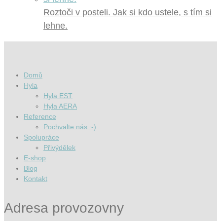
Roztoči v posteli. Jak si kdo ustele, s tím si
lehne.
Domů
Hyla
Hyla EST
Hyla AERA
Reference
Pochvalte nás :-)
Spolupráce
Přivýdělek
E-shop
Blog
Kontakt
Adresa provozovny