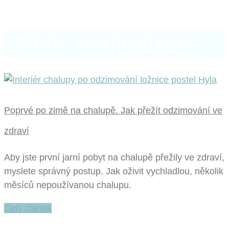
Štítek: neutralizace
Poprvé po zimě na chalupě. Jak přežít odzimování ve
zdraví
Aby jste první jarní pobyt na chalupě přežily ve zdraví,
myslete správný postup. Jak oživit vychladlou, několik
měsíců nepoužívanou chalupu.
Celý článek