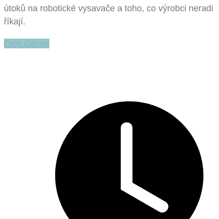
útoků na robotické vysavače a toho, co výrobci neradi
říkají.
Celý článek