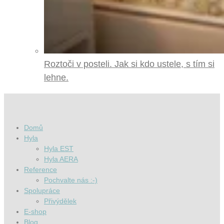
Roztoči v posteli. Jak si kdo ustele, s tím si
lehne.
Domů
Hyla
Hyla EST
Hyla AERA
Reference
Pochvalte nás :-)
Spolupráce
Přivýdělek
E-shop
Blog