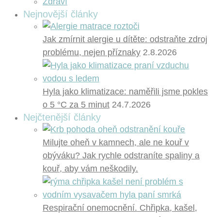
Zdraví
Nejnovější články
Jak zmírnit alergie u dítěte: odstraňte zdroj
problému, nejen příznaky
2.8.2026
Hyla jako klimatizace: naměřili jsme pokles
o 5 °C za 5 minut
24.7.2026
Nejčtenější články
Milujte oheň v kamnech, ale ne kouř v
obýváku? Jak rychle odstraníte spaliny a
kouř, aby vám neškodily.
Respirační onemocnění. Chřipka, kašel,