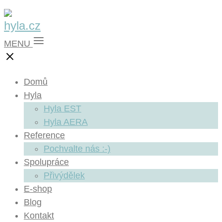
MENU
Domů
Hyla
Hyla EST
Hyla AERA
Reference
Pochvalte nás :-)
Spolupráce
Přivýdělek
E-shop
Blog
Kontakt