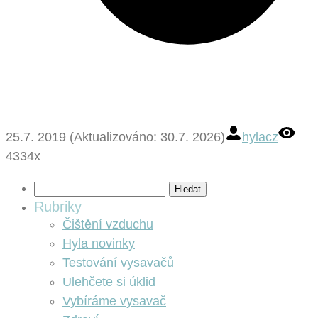
25.7. 2019 (Aktualizováno: 30.7. 2026)
hylacz
4334x
Vyhledávání
Rubriky
Čištění vzduchu
Hyla novinky
Testování vysavačů
Ulehčete si úklid
Vybíráme vysavač