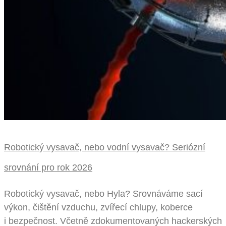
Robotický vysavač, nebo vodní vysavač? Seriózní
srovnání pro rok 2026
Robotický vysavač, nebo Hyla? Srovnáváme sací
výkon, čištění vzduchu, zvířecí chlupy, koberce
i bezpečnost. Včetně zdokumentovaných hackerských