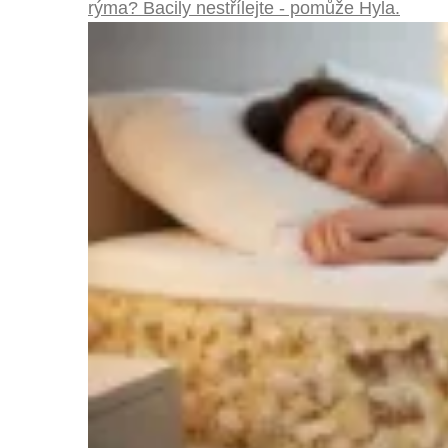
rýma? Bacily nestřílejte - pomůže Hyla.