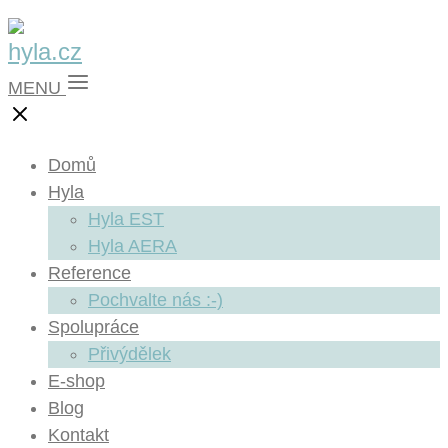
MENU
Domů
Hyla
Hyla EST
Hyla AERA
Reference
Pochvalte nás :-)
Spolupráce
Přivýdělek
E-shop
Blog
Kontakt