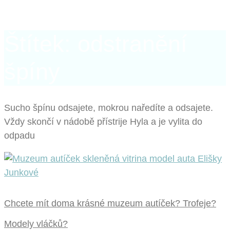
Štítek: odstranění
špíny
Sucho špínu odsajete, mokrou naředíte a odsajete.
Vždy skončí v nádobě přístrije Hyla a je vylita do
odpadu
Chcete mít doma krásné muzeum autíček? Trofeje?
Modely vláčků?