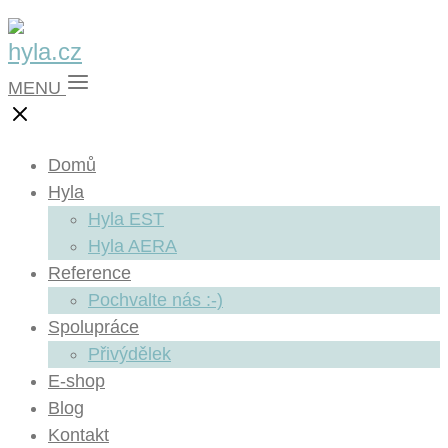
MENU
Domů
Hyla
Hyla EST
Hyla AERA
Reference
Pochvalte nás :-)
Spolupráce
Přivýdělek
E-shop
Blog
Kontakt