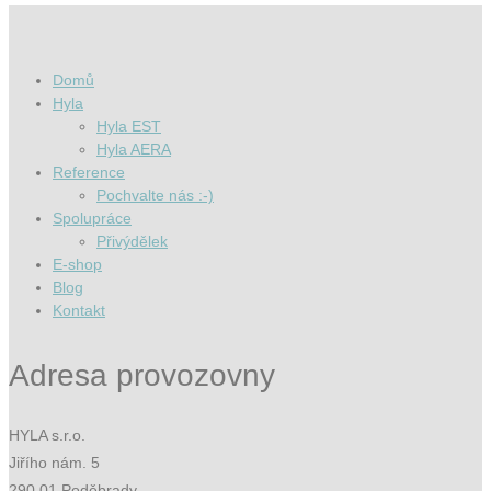
Domů
Hyla
Hyla EST
Hyla AERA
Reference
Pochvalte nás :-)
Spolupráce
Přivýdělek
E-shop
Blog
Kontakt
Adresa provozovny
HYLA s.r.o.
Jiřího nám. 5
290 01 Poděbrady