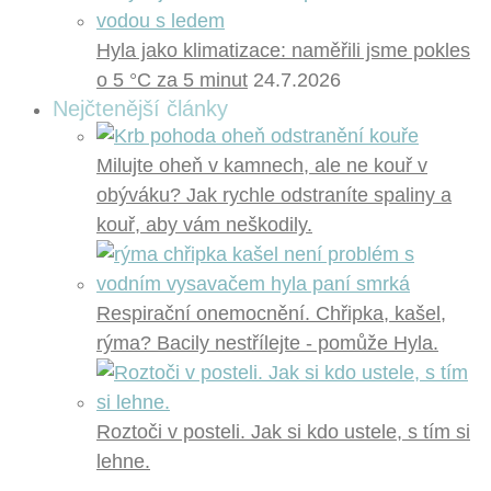
Hyla jako klimatizace: naměřili jsme pokles
o 5 °C za 5 minut
24.7.2026
Nejčtenější články
Milujte oheň v kamnech, ale ne kouř v
obýváku? Jak rychle odstraníte spaliny a
kouř, aby vám neškodily.
Respirační onemocnění. Chřipka, kašel,
rýma? Bacily nestřílejte - pomůže Hyla.
Roztoči v posteli. Jak si kdo ustele, s tím si
lehne.