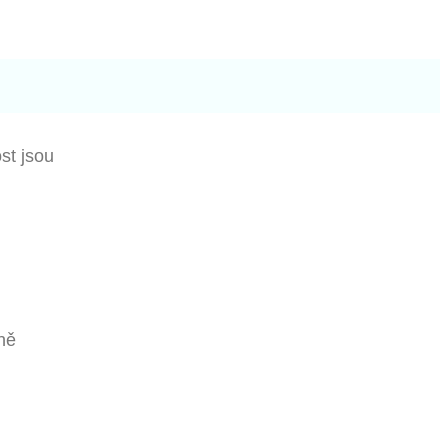
st jsou
vně