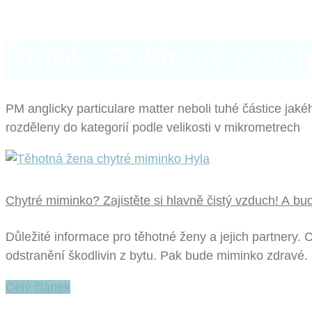
Štítek: Polétavý prac
PM anglicky particulare matter neboli tuhé částice jaké
rozděleny do kategorií podle velikosti v mikrometrech
Chytré miminko? Zajistěte si hlavně čistý vzduch! A bu
Důležité informace pro těhotné ženy a jejich partnery. 
odstranění škodlivin z bytu. Pak bude miminko zdravé.
Celý článek