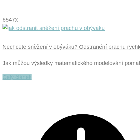
6547x
Nechcete sněžení v obýváku? Odstranění prachu rychl
Jak můžou výsledky matematického modelování pomáha
Celý článek