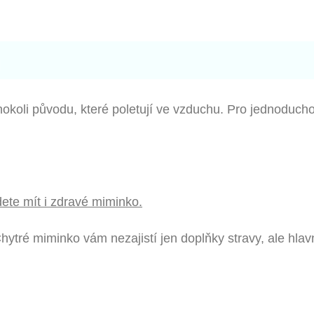
h
hokoli původu, které poletují ve vzduchu. Pro jednoducho
dete mít i zdravé miminko.
Chytré miminko vám nezajistí jen doplňky stravy, ale hla