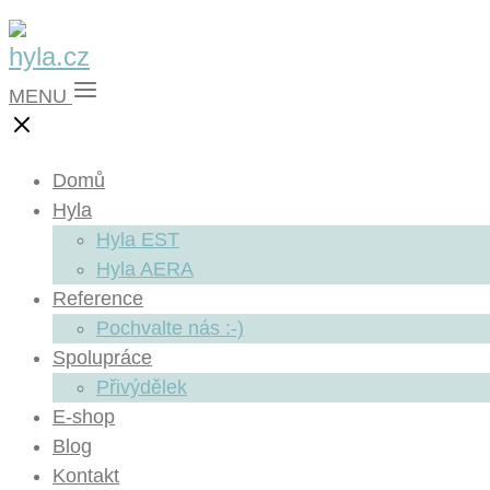
MENU
Domů
Hyla
Hyla EST
Hyla AERA
Reference
Pochvalte nás :-)
Spolupráce
Přivýdělek
E-shop
Blog
Kontakt