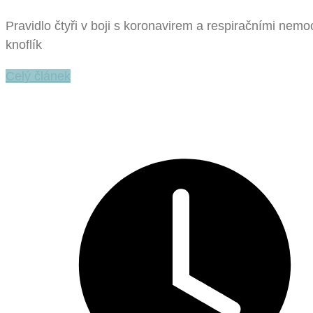
Pravidlo čtyři v boji s koronavirem a respiračními ne
knoflík
Celý článek