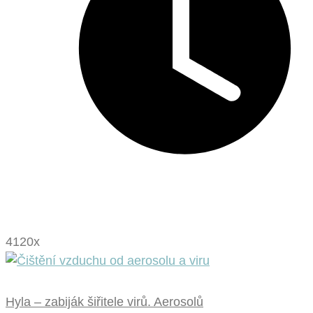
4120x
Hyla – zabiják šiřitele virů. Aerosolů