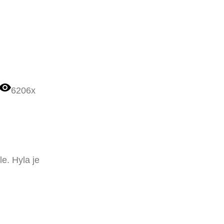
6206x
e. Hyla je