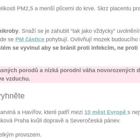
likosti PM2,5 a menší plícemi do krve. Skrz placentu p
mikroby
. Snaží se je zahubit “tak jako vždycky” uvolně
 kde se
PM částice
pohybují. Ovlivňují mozek budoucího
tém se vyvinul aby se bránil proti infekcím, ne proti
sných porodů a nízká porodní váha novorozených d
ve vzduchu.
 vyhněte
arviná a Havířov, které patří mezi
10 měst Evropě
s nej
ziková Praha kvůli dopravě a Severočeská pánev.
velkým provozem.