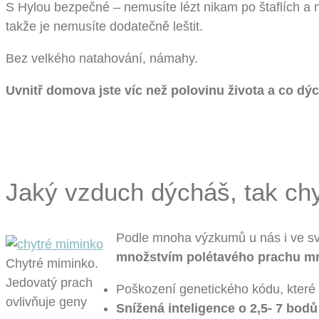
S Hylou bezpečné – nemusíte lézt nikam po štaflích a 
takže je nemusíte dodatečně leštit.
Bez velkého natahování, námahy.
Uvnitř domova jste víc než polovinu života a co dýc
Jaký vzduch dýcháš, tak ch
Podle mnoha výzkumů u nás i ve s
množstvím polétavého prachu m
Chytré miminko.
Jedovatý prach
Poškození genetického kódu, které 
ovlivňuje geny
Snížená inteligence o 2,5- 7 bodů