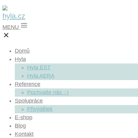
MENU
Domů
Hyla
Hyla EST
Hyla AERA
Reference
Pochvalte nás :-)
Spolupráce
Přivýdělek
E-shop
Blog
Kontakt