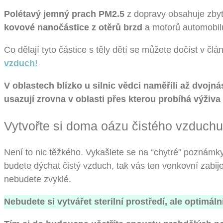
Polétavý jemný prach
PM2.5
z dopravy obsahuje zbyt
kovové nanočástice z otěrů brzd
a motorů automobil
Co dělají tyto částice s těly dětí se můžete dočíst v čl
vzduch!
V oblastech blízko u silnic vědci naměřili až dvoj
usazují zrovna v oblasti přes kterou probíhá výživa
Vytvořte si doma oázu čistého vzduchu
Není to nic těžkého. Vykašlete se na “chytré” poznámk
budete dýchat čistý vzduch, tak vás ten venkovní zabij
nebudete zvyklé.
Nebudete si vytvářet sterilní prostředí, ale optimál