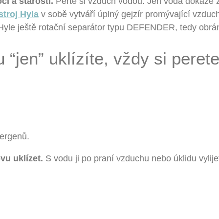
í a starostí.
Perte si vzduch vodou. Jen voda dokáže z
stroj Hyla
v sobě vytváří úplný gejzír promývající vzduc
 Hyle ještě rotační separátor typu DEFENDER, tedy obrá
 “jen” uklízíte, vždy si peret
lergenů.
u uklízet.
S vodu ji po praní vzduchu nebo úklidu vylij