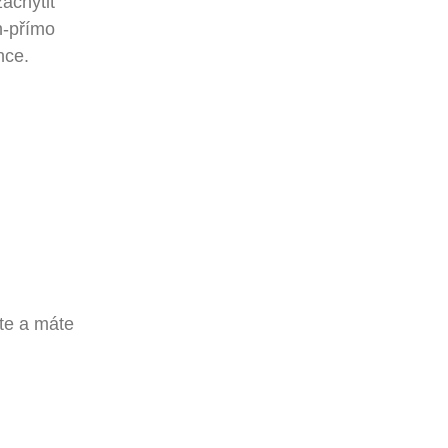
achytit
h-přímo
nce.
e
ete a máte