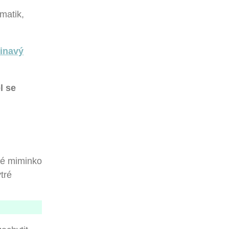
matik,
pinavý
l se
tré