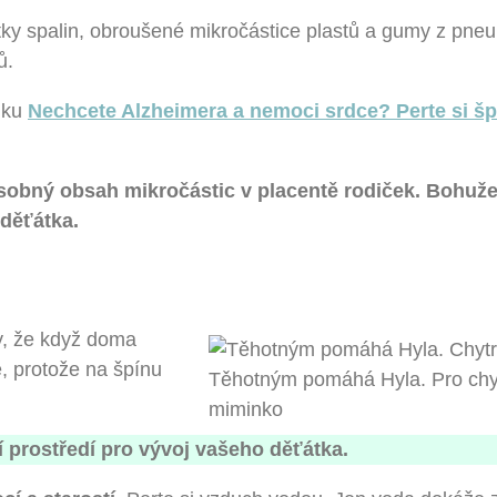
ky spalin, obroušené mikročástice plastů a gumy z pneu
ů.
ánku
Nechcete Alzheimera a nemoci srdce? Perte si š
násobný obsah mikročástic v placentě rodiček. Bohuže
 děťátka.
y, že když doma
e, protože na špínu
Těhotným pomáhá Hyla. Pro chy
miminko
ní prostředí pro vývoj vašeho děťátka.