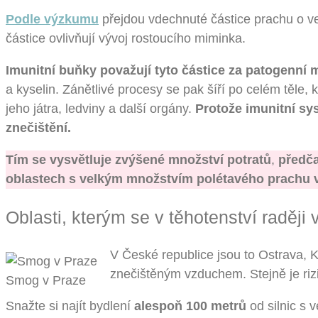
Podle výzkumu
přejdou vdechnuté částice prachu o ve
částice ovlivňují vývoj rostoucího miminka.
Imunitní buňky považují tyto částice za patogenní 
a kyselin. Zánětlivé procesy se pak šíří po celém těle,
jeho játra, ledviny a další orgány.
Protože imunitní sys
znečištění.
Tím se vysvětluje zvýšené množství potratů
,
předča
oblastech s velkým množstvím polétavého prachu 
Oblasti, kterým se v těhotenství raději
V České republice jsou to Ostrava, K
znečištěným vzduchem. Stejně je ri
Smog v Praze
Snažte si najít bydlení
alespoň 100 metrů
od silnic s 