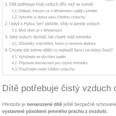
Dítě potřebuje čistý vzduch dřív, než se narodí
Oblasti, kterým se v těhotenství raději vyhněte
Vytvořte si doma oázu čistého vzduchu
I když s Hylou “jen” uklízíte, vždy si perete vzduch
Mytí oken je v těhotenství
Jaký vzduch dýcháš, tak chytré máš miminko
Důsledky znečištění, které si neseme dodnes
Chcete dát svému dítěti co nejlepší šanci na dobrý život?
Vyhýbejte se dýchání spalin
Připravte domácnost pro chytré miminko
Používejte vodní čištění vzduchu
Dítě potřebuje čistý vzduch 
Přestože je
nenarozené dítě
ještě bezpečně schované 
vystavené působení jemného prachu z ovzduší.