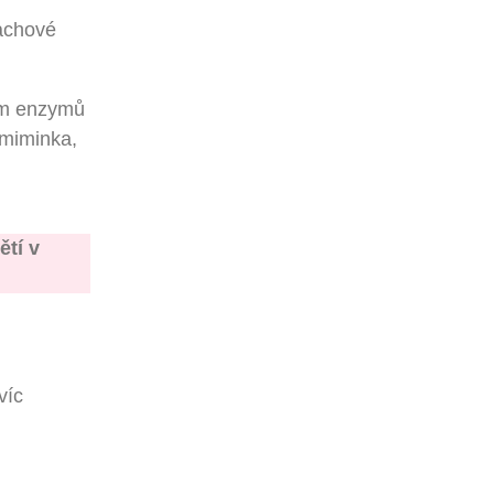
rachové
ním enzymů
 miminka,
ětí
v
víc