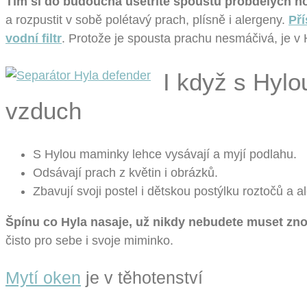
Tím si do budoucna ušetříte spoustu probdělých noc
a rozpustit v sobě polétavý prach, plísně i alergeny.
Pří
vodní filtr
. Protože je spousta prachu nesmáčivá, je v
I když s Hylou
vzduch
S Hylou maminky lehce vysávají a myjí podlahu.
Odsávají prach z květin i obrázků.
Zbavují svoji postel i dětskou postýlku roztočů a a
Špínu co Hyla nasaje, už nikdy nebudete muset znov
čisto pro sebe i svoje miminko.
Mytí oken
je v těhotenství