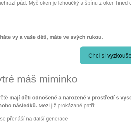
nehrozí pád. Myč oken je lehoučký a špínu z oken hned 
háte vy a vaše děti, máte ve svých rukou.
Chci si vyzkouše
ytré máš miminko
větě
mají děti odnošené a narozené v prostředí s vy
noho následků.
Mezi již prokázané patří:
se přenáší na další generace