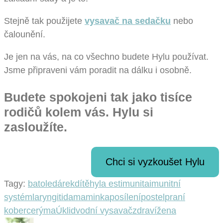
Stejně tak použijete
vysavač na sedačku
nebo
čalounění.
Je jen na vás, na co všechno budete Hylu používat.
Jsme připraveni vám poradit na dálku i osobně.
Budete spokojeni tak jako tisíce
rodičů kolem vás. Hylu si
zasloužíte.
Chci si vyzkoušet Hylu
Tagy:
batole
dárek
dítě
hyla est
imunita
imunitní
systém
laryngitida
maminka
posílení
postel
praní
koberce
rýma
Úklid
vodní vysavač
zdraví
žena