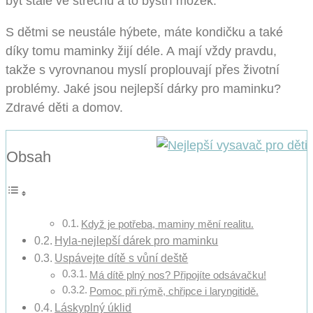
být stále ve střechu a to bystří mozek.
S dětmi se neustále hýbete, máte kondičku a také
díky tomu maminky žijí déle. A mají vždy pravdu,
takže s vyrovnanou myslí proplouvají přes životní
problémy. Jaké jsou nejlepší dárky pro maminku?
Zdravé děti a domov.
Obsah
Když je potřeba, maminy mění realitu.
Hyla-nejlepší dárek pro maminku
Uspávejte dítě s vůní deště
Má dítě plný nos? Připojíte odsávačku!
Pomoc při rýmě, chřipce i laryngitidě.
Láskyplný úklid