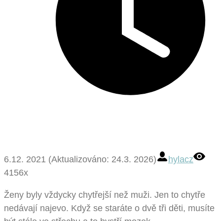
6.12. 2021 (Aktualizováno: 24.3. 2026)
hylacz
4156x
Ženy byly vždycky chytřejší než muži. Jen to chytře
nedávají najevo. Když se staráte o dvě tři děti, musíte