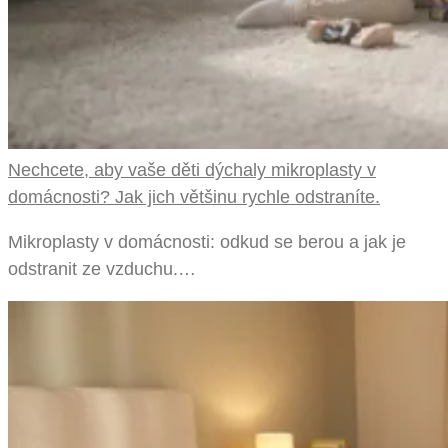
Nechcete, aby vaše děti dýchaly mikroplasty v
domácnosti? Jak jich většinu rychle odstraníte.
Mikroplasty v domácnosti: odkud se berou a jak je
odstranit ze vzduchu.…