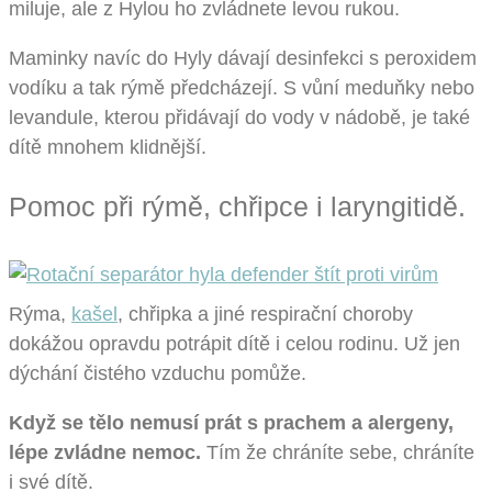
miluje, ale z Hylou ho zvládnete levou rukou.
Maminky navíc do Hyly dávají desinfekci s peroxidem
vodíku a tak rýmě předcházejí. S vůní meduňky nebo
levandule, kterou přidávají do vody v nádobě, je také
dítě mnohem klidnější.
Pomoc při rýmě, chřipce i laryngitidě.
Rýma,
kašel
, chřipka a jiné respirační choroby
dokážou opravdu potrápit dítě i celou rodinu. Už jen
dýchání čistého vzduchu pomůže.
Když se tělo nemusí prát s prachem a alergeny,
lépe zvládne nemoc.
Tím že chráníte sebe, chráníte
i své dítě.