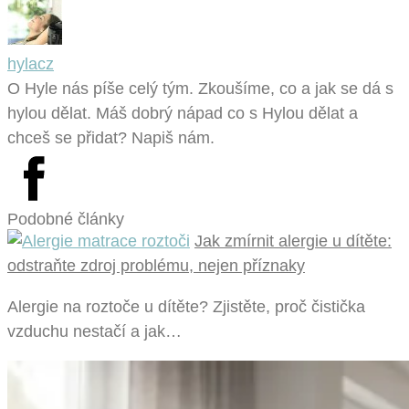
hylacz
O Hyle nás píše celý tým. Zkoušíme, co a jak se dá s
hylou dělat. Máš dobrý nápad co s Hylou dělat a
chceš se přidat? Napiš nám.
Podobné články
Jak zmírnit alergie u dítěte:
odstraňte zdroj problému, nejen příznaky
Alergie na roztoče u dítěte? Zjistěte, proč čistička
vzduchu nestačí a jak…