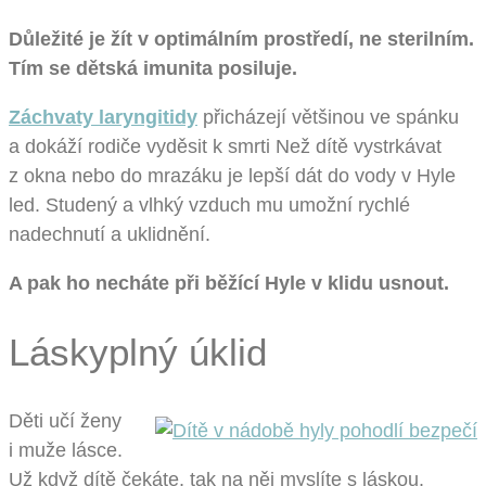
Důležité je žít v optimálním prostředí, ne sterilním.
Tím se dětská imunita posiluje.
Záchvaty laryngitidy
přicházejí většinou ve spánku
a dokáží rodiče vyděsit k smrti Než dítě vystrkávat
z okna nebo do mrazáku je lepší dát do vody v Hyle
led. Studený a vlhký vzduch mu umožní rychlé
nadechnutí a uklidnění.
A pak ho necháte při běžící Hyle v klidu usnout.
Láskyplný úklid
Děti učí ženy
i muže lásce.
Už když dítě čekáte, tak na něj myslíte s láskou.