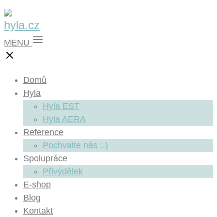
MENU
Domů
Hyla
Hyla EST
Hyla AERA
Reference
Pochvalte nás :-)
Spolupráce
Přivýdělek
E-shop
Blog
Kontakt