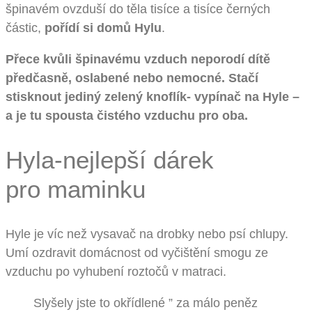
špinavém ovzduší do těla tisíce a tisíce černých
částic,
pořídí si domů Hylu
.
Přece kvůli špinavému vzduch neporodí dítě
předčasně, oslabené nebo nemocné. Stačí
stisknout jediný zelený knoflík- vypínač na Hyle –
a je tu spousta čistého vzduchu pro oba.
Hyla-nejlepší dárek
pro maminku
Hyle je víc než vysavač na drobky nebo psí chlupy.
Umí ozdravit domácnost od vyčištění smogu ze
vzduchu po vyhubení roztočů v matraci.
Slyšely jste to okřídlené ” za málo peněz