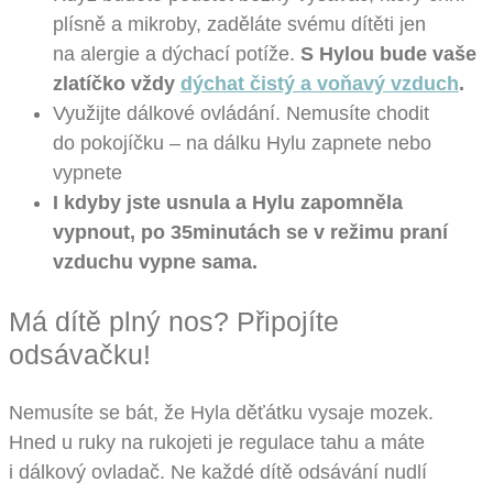
plísně a mikroby, zaděláte svému dítěti jen
na alergie a dýchací potíže.
S Hylou bude vaše
zlatíčko vždy
dýchat čistý a voňavý vzduch
.
Využijte dálkové ovládání. Nemusíte chodit
do pokojíčku – na dálku Hylu zapnete nebo
vypnete
I kdyby jste usnula a Hylu zapomněla
vypnout, po 35minutách se v režimu praní
vzduchu vypne sama.
Má dítě plný nos? Připojíte
odsávačku!
Nemusíte se bát, že Hyla děťátku vysaje mozek.
Hned u ruky na rukojeti je regulace tahu a máte
i dálkový ovladač. Ne každé dítě odsávání nudlí