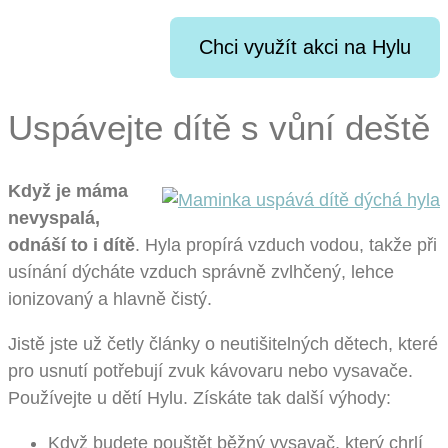
Chci využít akci na Hylu
Uspávejte dítě s vůní deště
Když je máma
nevyspalá,
odnáší to i dítě
. Hyla propírá vzduch vodou, takže při
usínání dýcháte vzduch správně zvlhčený, lehce
ionizovaný a hlavně čistý.
Jistě jste už četly články o neutišitelných dětech, které
pro usnutí potřebují zvuk kávovaru nebo vysavače.
Používejte u dětí Hylu. Získáte tak další výhody:
Když budete pouštět běžný vysavač, který chrlí