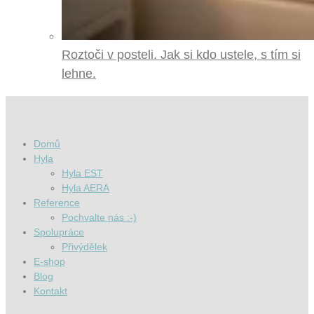
Roztoči v posteli. Jak si kdo ustele, s tím si
lehne.
Domů
Hyla
Hyla EST
Hyla AERA
Reference
Pochvalte nás :-)
Spolupráce
Přivýdělek
E-shop
Blog
Kontakt