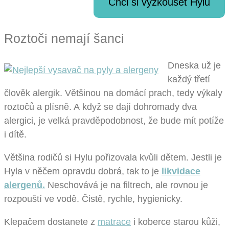
Chci si vyzkoušet Hylu
Roztoči nemají šanci
Dneska už je
každý třetí
člověk alergik. Většinou na domácí prach, tedy výkaly
roztočů a plísně. A když se dají dohromady dva
alergici, je velká pravděpodobnost, že bude mít potíže
i dítě.
Většina rodičů si Hylu pořizovala kvůli dětem. Jestli je
Hyla v něčem opravdu dobrá, tak to je
likvidace
alergenů.
Neschovává je na filtrech, ale rovnou je
rozpouští ve vodě. Čistě, rychle, hygienicky.
Klepačem dostanete z
matrace
i koberce starou kůži,