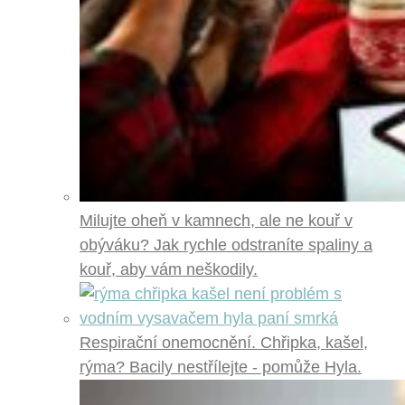
Milujte oheň v kamnech, ale ne kouř v
obýváku? Jak rychle odstraníte spaliny a
kouř, aby vám neškodily.
Respirační onemocnění. Chřipka, kašel,
rýma? Bacily nestřílejte - pomůže Hyla.