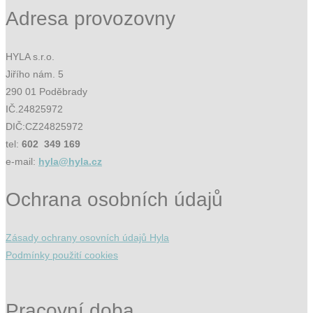
Adresa provozovny
HYLA s.r.o.
Jiřího nám. 5
290 01 Poděbrady
IČ.24825972
DIČ:CZ24825972
tel:
602 349 169
e-mail:
hyla@hyla.cz
Ochrana osobních údajů
Zásady ochrany osovních údajů Hyla
Podmínky použití cookies
Pracovní doba