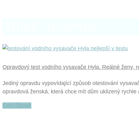
Štítek: recenze
Opravdový test vodního vysavače Hyla. Reálné ženy, r
Jediný opravdu vypovídající způsob otestování vysavač
opravdová ženská, která chce mít dům uklizený rychle 
Celý článek