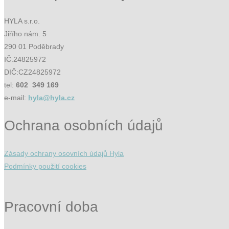
HYLA s.r.o.
Jiřího nám. 5
290 01 Poděbrady
IČ.24825972
DIČ:CZ24825972
tel:
602 349 169
e-mail:
hyla@hyla.cz
Ochrana osobních údajů
Zásady ochrany osovních údajů Hyla
Podmínky použití cookies
Pracovní doba