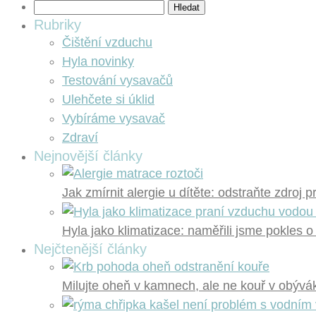
Vyhledávání
Rubriky
Čištění vzduchu
Hyla novinky
Testování vysavačů
Ulehčete si úklid
Vybíráme vysavač
Zdraví
Nejnovější články
Jak zmírnit alergie u dítěte: odstraňte zdroj 
Hyla jako klimatizace: naměřili jsme pokles o
Nejčtenější články
Milujte oheň v kamnech, ale ne kouř v obývák