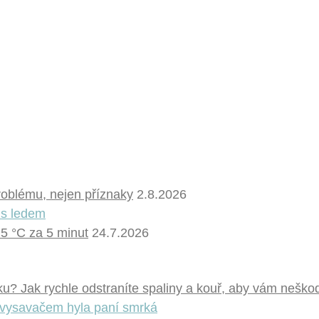
problému, nejen příznaky
2.8.2026
 5 °C za 5 minut
24.7.2026
u? Jak rychle odstraníte spaliny a kouř, aby vám neškod