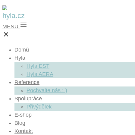
MENU
Domů
Hyla
Hyla EST
Hyla AERA
Reference
Pochvalte nás :-)
Spolupráce
Přivýdělek
E-shop
Blog
Kontakt