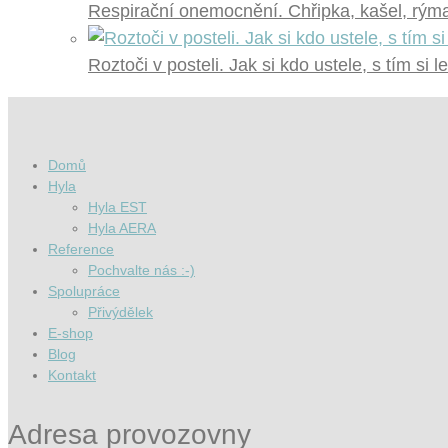
Respirační onemocnění. Chřipka, kašel, rýma?
Roztoči v posteli. Jak si kdo ustele, s tím si l
Domů
Hyla
Hyla EST
Hyla AERA
Reference
Pochvalte nás :-)
Spolupráce
Přivýdělek
E-shop
Blog
Kontakt
Adresa provozovny