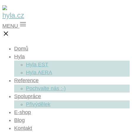
MENU
Domů
Hyla
Hyla EST
Hyla AERA
Reference
Pochvalte nás :-)
Spolupráce
Přivýdělek
E-shop
Blog
Kontakt