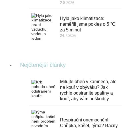
2.8.2026
Hyla jako klimatizace:
naměřili jsme pokles o 5 °C
za 5 minut
24.7.2026
Nejčtenější články
Milujte oheň v kamnech, ale
ne kouř v obýváku? Jak
rychle odstraníte spaliny a
kouř, aby vám neškodily.
Respirační onemocnění.
Chřipka, kašel, rýma? Bacily