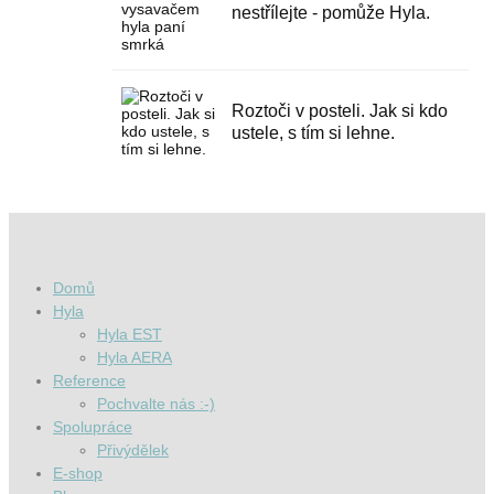
nestřílejte - pomůže Hyla.
Roztoči v posteli. Jak si kdo
ustele, s tím si lehne.
Domů
Hyla
Hyla EST
Hyla AERA
Reference
Pochvalte nás :-)
Spolupráce
Přivýdělek
E-shop