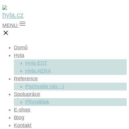
MENU
Domů
Hyla
Hyla EST
Hyla AERA
Reference
Pochvalte nás :-)
Spolupráce
Přivýdělek
E-shop
Blog
Kontakt