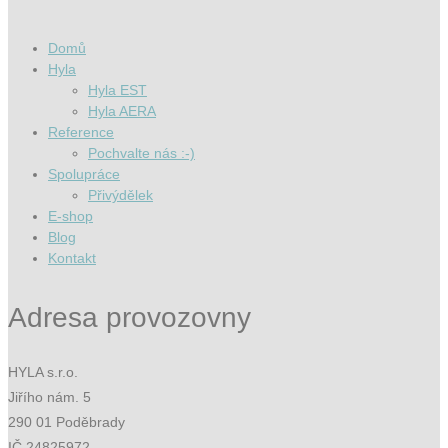
Domů
Hyla
Hyla EST
Hyla AERA
Reference
Pochvalte nás :-)
Spolupráce
Přivýdělek
E-shop
Blog
Kontakt
Adresa provozovny
HYLA s.r.o.
Jiřího nám. 5
290 01 Poděbrady
IČ.24825972