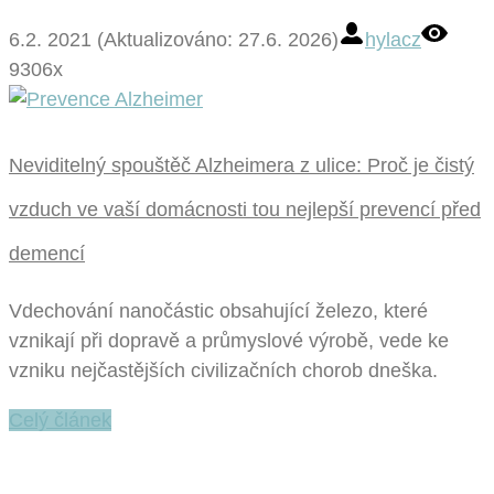
6.2. 2021 (Aktualizováno: 27.6. 2026)
hylacz
9306x
Neviditelný spouštěč Alzheimera z ulice: Proč je čistý
vzduch ve vaší domácnosti tou nejlepší prevencí před
demencí
Vdechování nanočástic obsahující železo, které
vznikají při dopravě a průmyslové výrobě, vede ke
vzniku nejčastějších civilizačních chorob dneška.
Celý článek