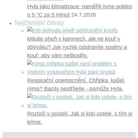
Hyla jako klimatizace: naměřili jsme pokles
o 5 °C za 5 minut
24.7.2026
Nejčtenější články
Milujte oheň v kamnech, ale ne kouř v
obýváku? Jak rychle odstraníte spaliny a
kouř, aby vám neškodily.
Respirační onemocnění. Chřipka, kašel,
rýma? Bacily nestřílejte - pomůže Hyla.
Roztoči v posteli. Jak si kdo ustele, s tím si
lehne.