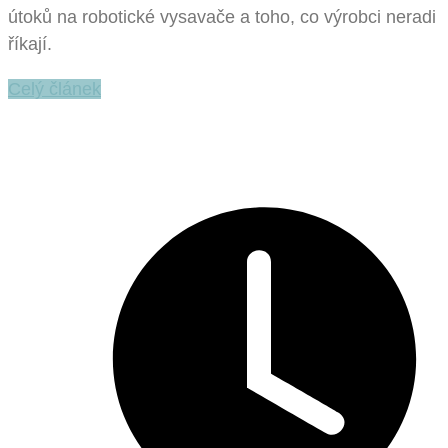
útoků na robotické vysavače a toho, co výrobci neradi
říkají.
Celý článek