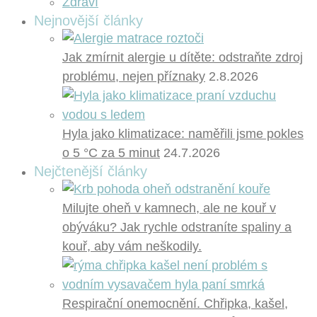
Zdraví
Nejnovější články
Jak zmírnit alergie u dítěte: odstraňte zdroj
problému, nejen příznaky
2.8.2026
Hyla jako klimatizace: naměřili jsme pokles
o 5 °C za 5 minut
24.7.2026
Nejčtenější články
Milujte oheň v kamnech, ale ne kouř v
obýváku? Jak rychle odstraníte spaliny a
kouř, aby vám neškodily.
Respirační onemocnění. Chřipka, kašel,