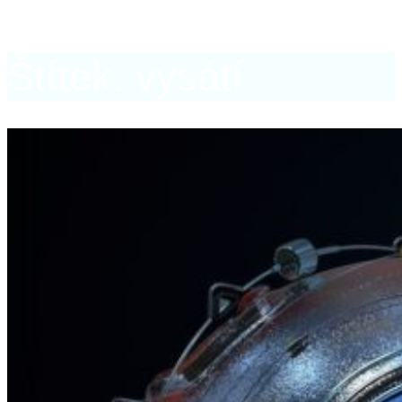
Štítek: vysátí