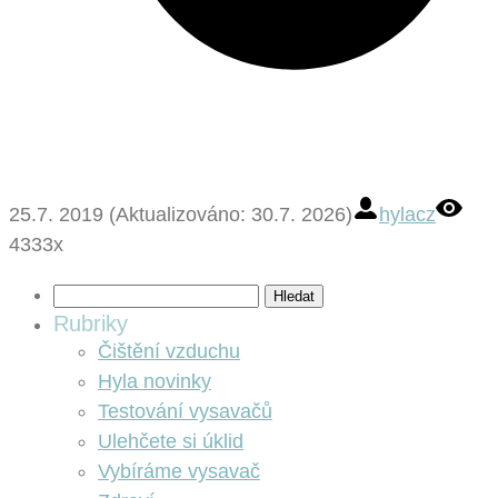
25.7. 2019 (Aktualizováno: 30.7. 2026)
hylacz
4333x
Vyhledávání
Rubriky
Čištění vzduchu
Hyla novinky
Testování vysavačů
Ulehčete si úklid
Vybíráme vysavač