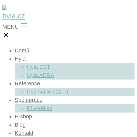
MENU
Domů
Hyla
Hyla EST
Hyla AERA
Reference
Pochvalte nás :-)
Spolupráce
Přivýdělek
E-shop
Blog
Kontakt