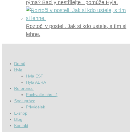
rýma? Bacily nestřílejte - pomůže Hyla.
Roztoči v posteli. Jak si kdo ustele, s tím si
lehne.
Domů
Hyla
Hyla EST
Hyla AERA
Reference
Pochvalte nás :-)
Spolupráce
Přivýdělek
E-shop
Blog
Kontakt