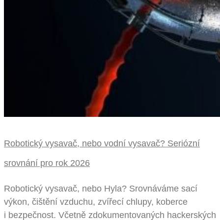
Robotický vysavač, nebo vodní vysavač? Seriózní
srovnání pro rok 2026
Robotický vysavač, nebo Hyla? Srovnáváme sací
výkon, čištění vzduchu, zvířecí chlupy, koberce
i bezpečnost. Včetně zdokumentovaných hackerských