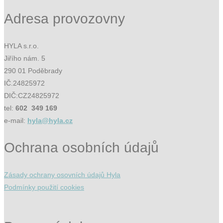
Adresa provozovny
HYLA s.r.o.
Jiřího nám. 5
290 01 Poděbrady
IČ.24825972
DIČ:CZ24825972
tel:
602 349 169
e-mail:
hyla@hyla.cz
Ochrana osobních údajů
Zásady ochrany osovních údajů Hyla
Podmínky použití cookies