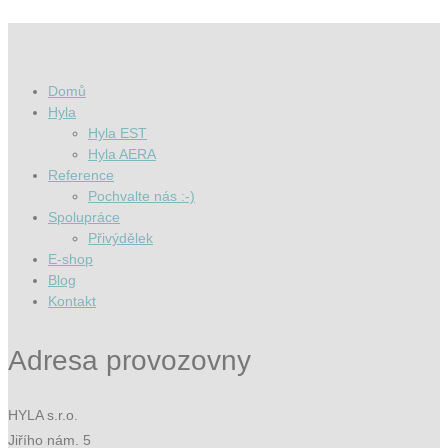
Domů
Hyla
Hyla EST
Hyla AERA
Reference
Pochvalte nás :-)
Spolupráce
Přivýdělek
E-shop
Blog
Kontakt
Adresa provozovny
HYLA s.r.o.
Jiřího nám. 5