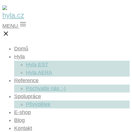
MENU
Domů
Hyla
Hyla EST
Hyla AERA
Reference
Pochvalte nás :-)
Spolupráce
Přivýdělek
E-shop
Blog
Kontakt