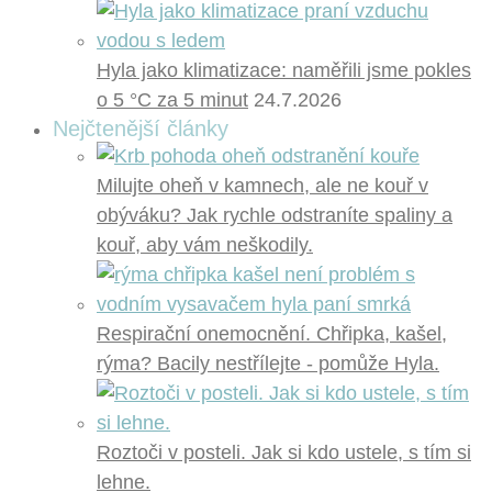
Hyla jako klimatizace: naměřili jsme pokles
o 5 °C za 5 minut
24.7.2026
Nejčtenější články
Milujte oheň v kamnech, ale ne kouř v
obýváku? Jak rychle odstraníte spaliny a
kouř, aby vám neškodily.
Respirační onemocnění. Chřipka, kašel,
rýma? Bacily nestřílejte - pomůže Hyla.
Roztoči v posteli. Jak si kdo ustele, s tím si
lehne.