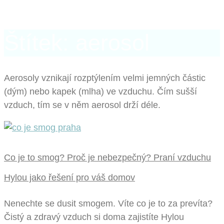
Štítek: aerosol
Aerosoly vznikají rozptýlením velmi jemných částic
(dým) nebo kapek (mlha) ve vzduchu. Čím sušší
vzduch, tím se v něm aerosol drží déle.
Co je to smog? Proč je nebezpečný? Praní vzduchu
Hylou jako řešení pro váš domov
Nenechte se dusit smogem. Víte co je to za prevíta?
Čistý a zdravý vzduch si doma zajistíte Hylou