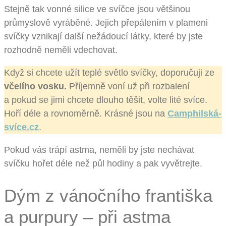
Stejně tak vonné silice ve svíčce jsou většinou
průmyslově vyráběné. Jejich přepálením v plameni
svíčky vznikají další nežádoucí látky, které by jste
rozhodně neměli vdechovat.
Když si chcete užít teplé světlo svíčky, doporučuji ze
včelího vosku.
Příjemně voní už při rozbalení
a pokud se jimi chcete dlouho těšit, volte lité svíce.
Hoří déle a rovnoměrně. Krásné jsou na
Camphilská-
svíce.cz
.
Pokud vás trápí astma, neměli by jste nechávat
svíčku hořet déle než půl hodiny a pak vyvětrejte.
Dým z vánočního františka
a purpury – při astma