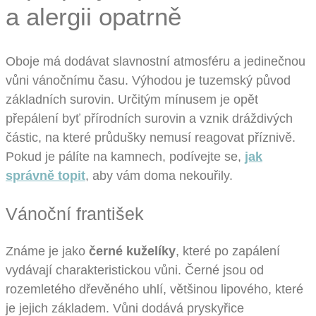
a alergii opatrně
Oboje má dodávat slavnostní atmosféru a jedinečnou
vůni vánočnímu času. Výhodou je tuzemský původ
základních surovin. Určitým mínusem je opět
přepálení byť přírodních surovin a vznik dráždivých
částic, na které průdušky nemusí reagovat příznivě.
Pokud je pálíte na kamnech, podívejte se,
jak
správně topit
, aby vám doma nekouřily.
Vánoční františek
Známe je jako
černé kuželíky
, které po zapálení
vydávají charakteristickou vůni. Černé jsou od
rozemletého dřevěného uhlí, většinou lipového, které
je jejich základem. Vůni dodává pryskyřice