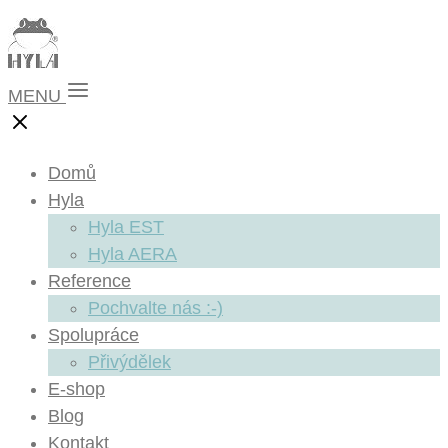
MENU
Domů
Hyla
Hyla EST
Hyla AERA
Reference
Pochvalte nás :-)
Spolupráce
Přivýdělek
E-shop
Blog
Kontakt