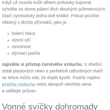
Když už musíte kvůli dětem prskavky kupovat,
vyhněte se doma pálení těch dlouhých půlmetrových.
Stačí symbolicky jedna dvě krátké. Pokud pocítíte
některý z těchto příznaků, jako je :
bolení hlavy
slzení očí
nevolnost
dýchací potíže
zajistěte si přístup čerstvého vzduchu
. V dnešní
době plastových oken a perfektně utěsněných dveří
se lehce může stát, že dojde kyslík. Pusťte naplno
pračku vzduchu
nebo alespoň otevřete okna
a udělejte průvan.
Vonné svíčky dohromady