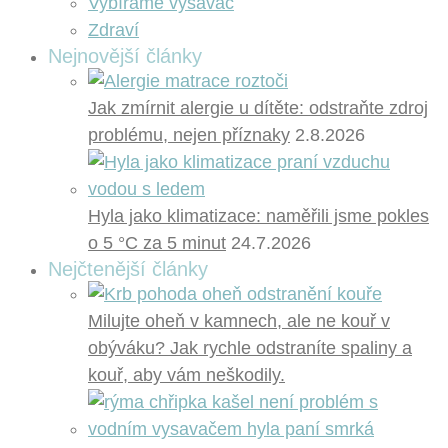
Vybíráme vysavač
Zdraví
Nejnovější články
Jak zmírnit alergie u dítěte: odstraňte zdroj
problému, nejen příznaky
2.8.2026
Hyla jako klimatizace: naměřili jsme pokles
o 5 °C za 5 minut
24.7.2026
Nejčtenější články
Milujte oheň v kamnech, ale ne kouř v
obýváku? Jak rychle odstraníte spaliny a
kouř, aby vám neškodily.