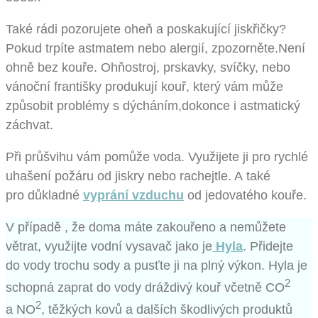
Také rádi pozorujete oheň a poskakující jiskřičky?
Pokud trpíte astmatem nebo alergií, zpozorněte.Není
ohně bez kouře. Ohňostroj, prskavky, svíčky, nebo
vánoční františky produkují kouř, který vám může
způsobit problémy s dýcháním,dokonce i astmatický
záchvat.
Při průšvihu vám pomůže voda. Využijete ji pro rychlé
uhašení požáru od jiskry nebo rachejtle. A také
pro důkladné
vyprání vzduchu
od jedovatého kouře.
V případě , že doma máte zakouřeno a nemůžete
větrat, využijte vodní vysavač jako je
Hyla
. Přidejte
do vody trochu sody a pusťte ji na plný výkon. Hyla je
2
schopná zaprat do vody dráždivý kouř včetně CO
2
a NO
, těžkých kovů a dalších škodlivých produktů