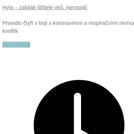
Hyla – zabiják šiřitele virů. Aerosolů
Pravidlo čtyři v boji s koronavirem a respiračními ne
knoflík
Celý článek