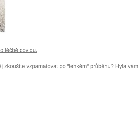
po léčbě covidu.
z něj zkoušíte vzpamatovat po "lehkém" průběhu? Hyla v