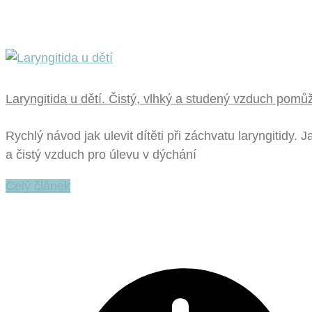
Laryngitida u dětí. Čistý, vlhký a studený vzduch pomůže
Rychlý návod jak ulevit dítěti při záchvatu laryngitidy. 
a čistý vzduch pro úlevu v dýchání
Celý článek