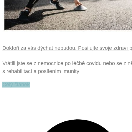
Doktoři za vás dýchat nebudou. Posilujte svoje zdraví 
Vrátili jste se z nemocnice po léčbě covidu nebo se 
s rehabilitací a posílením imunity
Celý článek