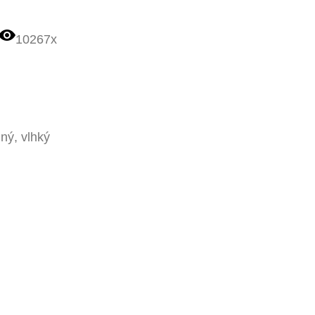
10267x
dný, vlhký