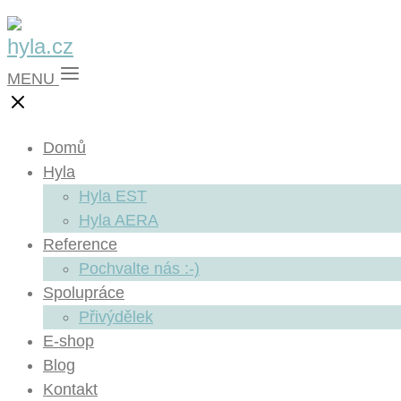
MENU
Domů
Hyla
Hyla EST
Hyla AERA
Reference
Pochvalte nás :-)
Spolupráce
Přivýdělek
E-shop
Blog
Kontakt