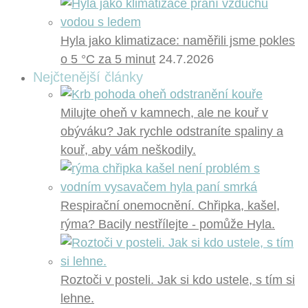
Hyla jako klimatizace: naměřili jsme pokles
o 5 °C za 5 minut
24.7.2026
Nejčtenější články
Milujte oheň v kamnech, ale ne kouř v
obýváku? Jak rychle odstraníte spaliny a
kouř, aby vám neškodily.
Respirační onemocnění. Chřipka, kašel,
rýma? Bacily nestřílejte - pomůže Hyla.
Roztoči v posteli. Jak si kdo ustele, s tím si
lehne.