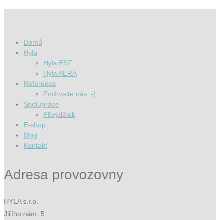
Domů
Hyla
Hyla EST
Hyla AERA
Reference
Pochvalte nás :-)
Spolupráce
Přivýdělek
E-shop
Blog
Kontakt
Adresa provozovny
HYLA s.r.o.
Jiřího nám. 5