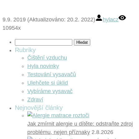
9.9. 2019 (Aktualizováno: 20.2. 2022)
hylacz
10954x
Vyhledávání
Rubriky
Čištění vzduchu
Hyla novinky
Testování vysavačů
Ulehčete si úklid
Vybíráme vysavač
Zdraví
Nejnovější články
Jak zmírnit alergie u dítěte: odstraňte zdroj
problému, nejen příznaky
2.8.2026