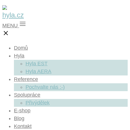
MENU
Domů
Hyla
Hyla EST
Hyla AERA
Reference
Pochvalte nás :-)
Spolupráce
Přivýdělek
E-shop
Blog
Kontakt