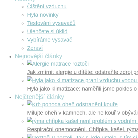
Čištění vzduchu
Hyla novinky
Testování vysavačů
Ulehčete si úklid
Vybíráme vysavač
Zdraví
Nejnovější články
Jak zmírnit alergie u dítěte: odstraňte zdroj 
Hyla jako klimatizace: naměřili jsme pokles o
Nejčtenější články
Milujte oheň v kamnech, ale ne kouř v obývák
Respirační onemocnění. Chřipka, kašel, rýma?