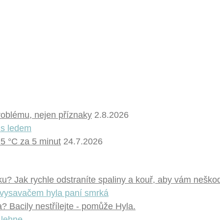
problému, nejen příznaky
2.8.2026
 5 °C za 5 minut
24.7.2026
u? Jak rychle odstraníte spaliny a kouř, aby vám neškod
 Bacily nestřílejte - pomůže Hyla.