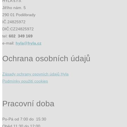
HYLA s.r.o.
Jiřího nám. 5
290 01 Poděbrady
IČ.24825972
DIČ:CZ24825972
tel:
602 349 169
e-mail:
hyla@hyla.cz
Ochrana osobních údajů
Zásady ochrany osovních údajů Hyla
Podmínky použití cookies
Pracovní doba
Po-Pá od 7:00 do 15:30
Oběd 11:30 do 12:00