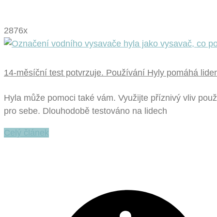
2876x
14-měsíční test potvrzuje. Používání Hyly pomáhá lidem 
Hyla může pomoci také vám. Využijte příznivý vliv použ
pro sebe. Dlouhodobě testováno na lidech
Celý článek