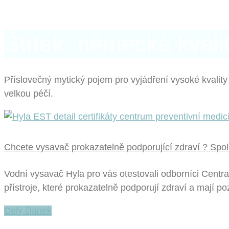
Štítek: německá kvali
Příslovečný mytický pojem pro vyjádření vysoké kvali
velkou péčí.
Chcete vysavač prokazatelně podporující zdraví ? Spo
Vodní vysavač Hyla pro vás otestovali odborníci Centra
přístroje, které prokazatelně podporují zdraví a mají poz
Celý článek