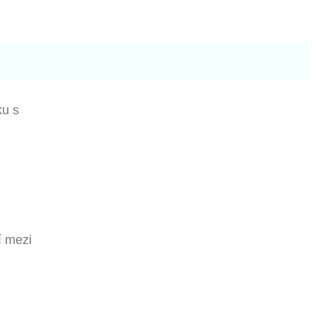
ku s
í mezi