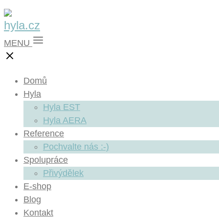
MENU
Domů
Hyla
Hyla EST
Hyla AERA
Reference
Pochvalte nás :-)
Spolupráce
Přivýdělek
E-shop
Blog
Kontakt