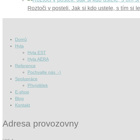
Roztoči v posteli. Jak si kdo ustele, s tím si l
Domů
Hyla
Hyla EST
Hyla AERA
Reference
Pochvalte nás :-)
Spolupráce
Přivýdělek
E-shop
Blog
Kontakt
Adresa provozovny