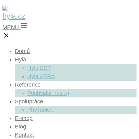
MENU
Domů
Hyla
Hyla EST
Hyla AERA
Reference
Pochvalte nás :-)
Spolupráce
Přivýdělek
E-shop
Blog
Kontakt