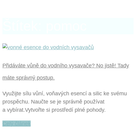
Štítek: pomoc
Přidáváte vůně do vodního vysavače? No jistě! Tady
máte správný postup.
Využijte sílu vůní, voňavých esencí a silic ke svému
prospěchu. Naučte se je správně používat
a vybírat.Vytvořte si prostředí plné pohody.
Celý článek