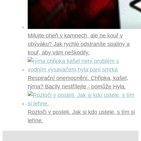
Milujte oheň v kamnech, ale ne kouř v
obýváku? Jak rychle odstraníte spaliny a
kouř, aby vám neškodily.
Respirační onemocnění. Chřipka, kašel,
rýma? Bacily nestřílejte - pomůže Hyla.
Roztoči v posteli. Jak si kdo ustele, s tím si
lehne.