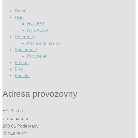
Domů
Hyla
Hyla EST
Hyla AERA
Reference
Pochvalte nás :-)
Spolupráce
Přivýdělek
E-shop
Blog
Kontakt
Adresa provozovny
HYLA s.r.o.
Jiřího nám. 5
290 01 Poděbrady
IČ.24825972