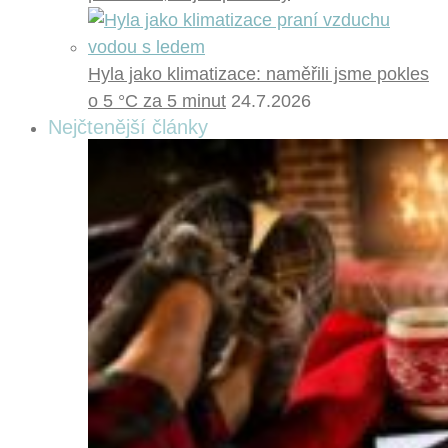
Hyla jako klimatizace: naměřili jsme pokles
o 5 °C za 5 minut
24.7.2026
Nejčtenější články