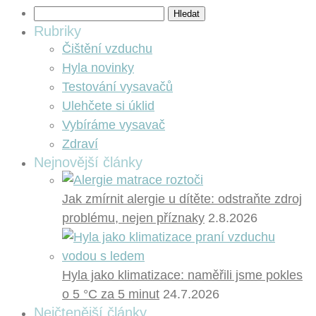
Vyhledávání
Rubriky
Čištění vzduchu
Hyla novinky
Testování vysavačů
Ulehčete si úklid
Vybíráme vysavač
Zdraví
Nejnovější články
Jak zmírnit alergie u dítěte: odstraňte zdroj
problému, nejen příznaky
2.8.2026
Hyla jako klimatizace: naměřili jsme pokles
o 5 °C za 5 minut
24.7.2026
Nejčtenější články