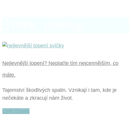
Štítek: postup
Nejlevnější topení? Neplaťte tím nejcennějším, co
máte.
Tajemství škodlivých spalin. Vznikají i tam, kde je
nečekáte a zkracují nám život.
Celý článek