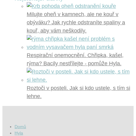
Milujte oheň v kamnech, ale ne kouř v
obýváku? Jak rychle odstraníte spaliny a
kouř, aby vám neškodily.
Respirační onemocnění. Chřipka, kašel,
rýma? Bacily nestřílejte - pomůže Hyla.
Roztoči v posteli. Jak si kdo ustele, s tím si
lehne.
Domů
Hyla