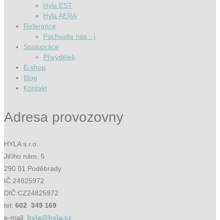
Hyla EST
Hyla AERA
Reference
Pochvalte nás :-)
Spolupráce
Přivýdělek
E-shop
Blog
Kontakt
Adresa provozovny
HYLA s.r.o.
Jiřího nám. 5
290 01 Poděbrady
IČ.24825972
DIČ:CZ24825972
tel:
602 349 169
e-mail:
hyla@hyla.cz