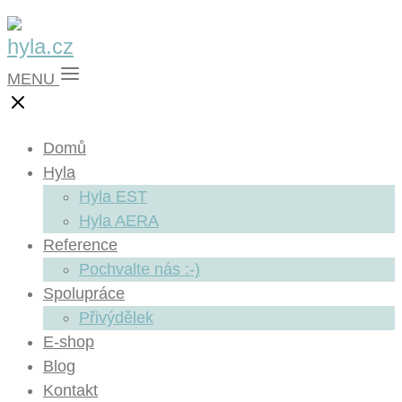
MENU
Domů
Hyla
Hyla EST
Hyla AERA
Reference
Pochvalte nás :-)
Spolupráce
Přivýdělek
E-shop
Blog
Kontakt