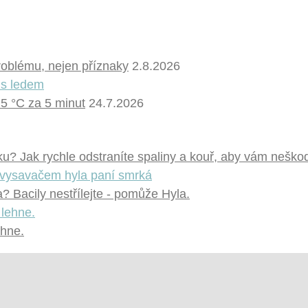
problému, nejen příznaky
2.8.2026
 5 °C za 5 minut
24.7.2026
u? Jak rychle odstraníte spaliny a kouř, aby vám neškod
 Bacily nestřílejte - pomůže Hyla.
ehne.