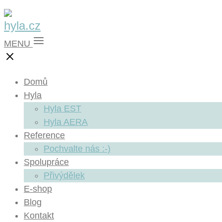
MENU
Domů
Hyla
Hyla EST
Hyla AERA
Reference
Pochvalte nás :-)
Spolupráce
Přivýdělek
E-shop
Blog
Kontakt