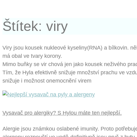
Štítek: viry
Viry jsou kousek nukleové kyseliny(RNA) a bílkovin. ně
má obal ve tvary korony.
Mimo buňky se vir chová jen jako kousek neživého prac
Tím, že Hyla efektivně snižuje množství prachu ve vzd
snižuje i možnost onemocnění virem
Vysavač pro alergiky? S Hylou máte ten nejlepší.
Alergie jsou známkou oslabené imunity. Proto potřebuje