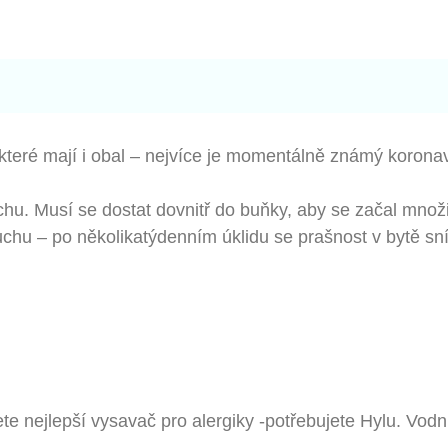
které mají i obal – nejvíce je momentálně známý koronavi
hu. Musí se dostat dovnitř do buňky, aby se začal množi
uchu – po několikatýdenním úklidu se prašnost v bytě sn
te nejlepší vysavač pro alergiky -potřebujete Hylu. Vod