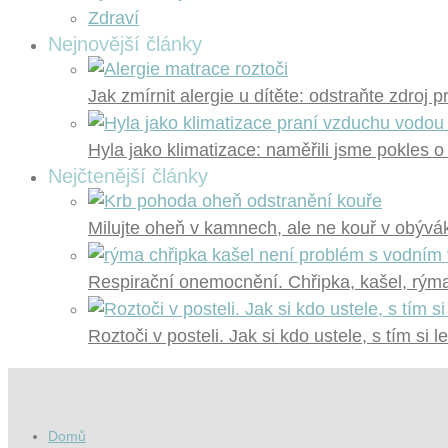
Zdraví
Nejnovější články
Jak zmírnit alergie u dítěte: odstraňte zdroj 
Hyla jako klimatizace: naměřili jsme pokles o
Nejčtenější články
Milujte oheň v kamnech, ale ne kouř v obývák
Respirační onemocnění. Chřipka, kašel, rýma?
Roztoči v posteli. Jak si kdo ustele, s tím si l
Domů