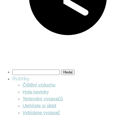
Vyhledávání
Rubriky
Čištění vzduchu
Hyla novinky
Testování vysavačů
Ulehčete si úklid
Vybíráme vysavač