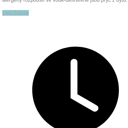
alergeny rozpouští ve vodě-definitivně jsou pryč z bytu.
Celý článek