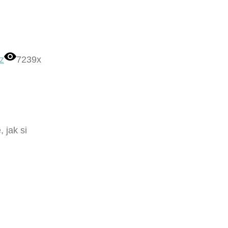
z
7239x
 jak si