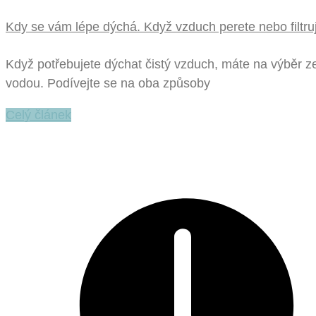
Kdy se vám lépe dýchá. Když vzduch perete nebo filtru
Když potřebujete dýchat čistý vzduch, máte na výběr ze
vodou. Podívejte se na oba způsoby
Celý článek