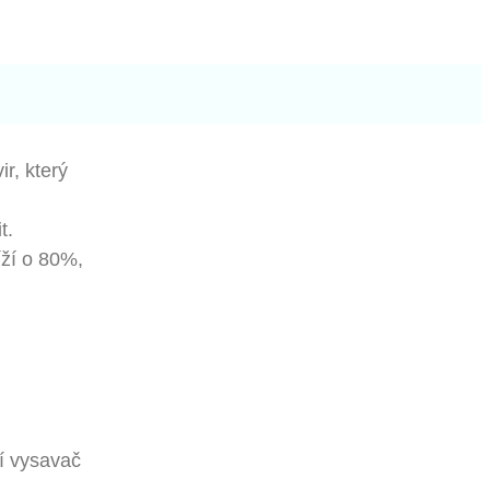
r, který
t.
íží o 80%,
ní vysavač