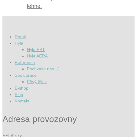
lehne.
Domů
Hyla
Hyla EST
Hyla AERA
Reference
Pochvalte nás :-)
Spolupráce
Přivýdělek
E-shop
Blog
Kontakt
Adresa provozovny
HYLA s.r.o.