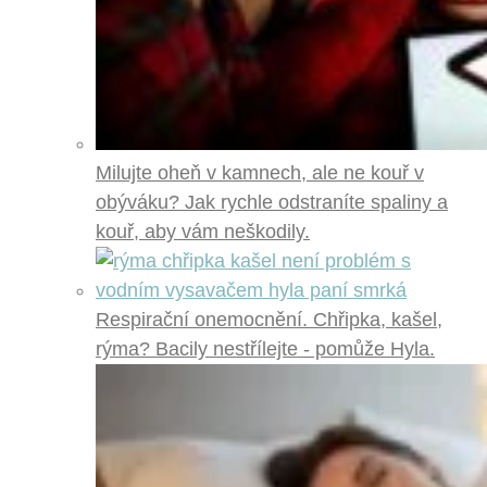
Milujte oheň v kamnech, ale ne kouř v
obýváku? Jak rychle odstraníte spaliny a
kouř, aby vám neškodily.
Respirační onemocnění. Chřipka, kašel,
rýma? Bacily nestřílejte - pomůže Hyla.