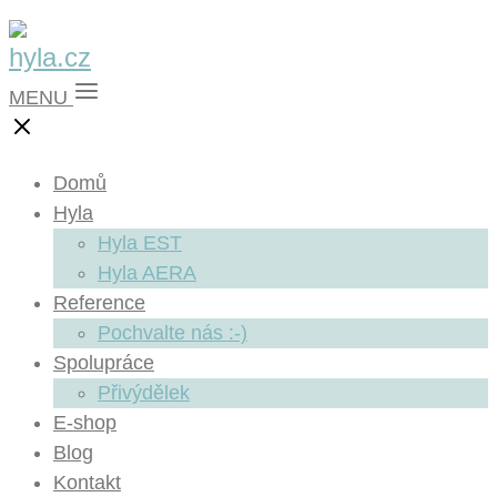
MENU
Domů
Hyla
Hyla EST
Hyla AERA
Reference
Pochvalte nás :-)
Spolupráce
Přivýdělek
E-shop
Blog
Kontakt