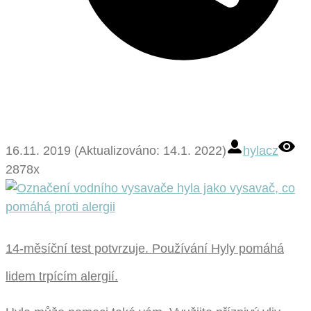
16.11. 2019 (Aktualizováno: 14.1. 2022)
hylacz
2878x
14-měsíční test potvrzuje. Používání Hyly pomáhá
lidem trpícím alergií.