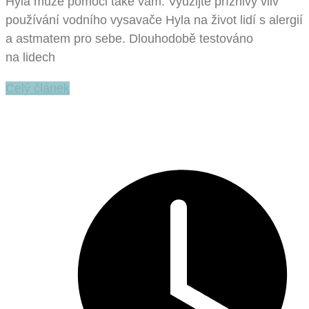
Hyla může pomoci také vám. Využijte příznivý vliv
používání vodního vysavače Hyla na život lidí s alergií
a astmatem pro sebe. Dlouhodobě testováno
na lidech
Celý článek