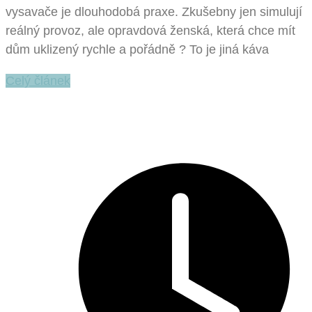
vysavače je dlouhodobá praxe. Zkušebny jen simulují
reálný provoz, ale opravdová ženská, která chce mít
dům uklizený rychle a pořádně ? To je jiná káva
Celý článek