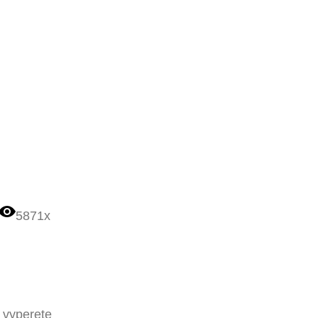
5871x
 vyperete