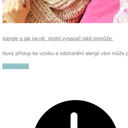
Alergie a jak na ně. Vodní vysavač také pomůže.
Nový přístup ke vzniku a odstranění alergií vám může
Celý článek