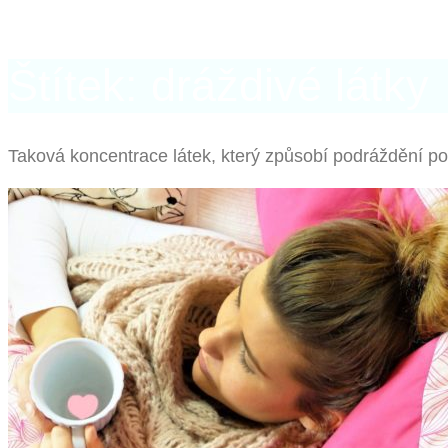
Štítek: dráždivé látky
Taková koncentrace látek, který způsobí podráždění p