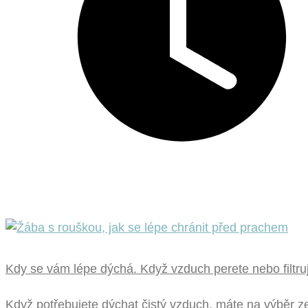
Kdy se vám lépe dýchá. Když vzduch perete nebo filtru
Když potřebujete dýchat čistý vzduch, máte na výběr ze