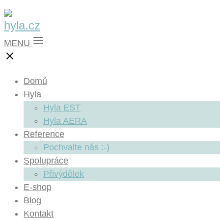
MENU
Domů
Hyla
Hyla EST
Hyla AERA
Reference
Pochvalte nás :-)
Spolupráce
Přivýdělek
E-shop
Blog
Kontakt