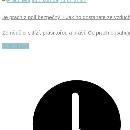
Je prach z polí bezpečný ? Jak ho dostanete ze vzduc
Zemědělci sklízí, práší ,ořou a práší. Co prach obsahuj
Celý článek