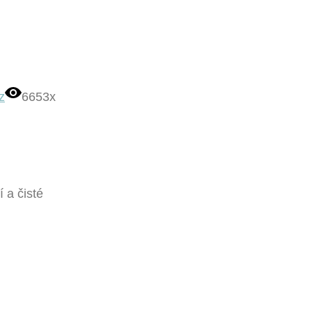
z
6653x
 a čisté