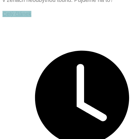
v ženách neodbytnou touhu. Půjdeme na to?
Celý článek