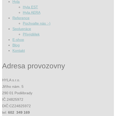
Hyla
Hyla EST
Hyla AERA
Reference
Pochvalte nás :-)
Spolupráce
Přivýdělek
E-shop
Blog
Kontakt
Adresa provozovny
HYLA s.r.o.
Jiřího nám. 5
290 01 Poděbrady
IČ.24825972
DIČ:CZ24825972
tel:
602 349 169