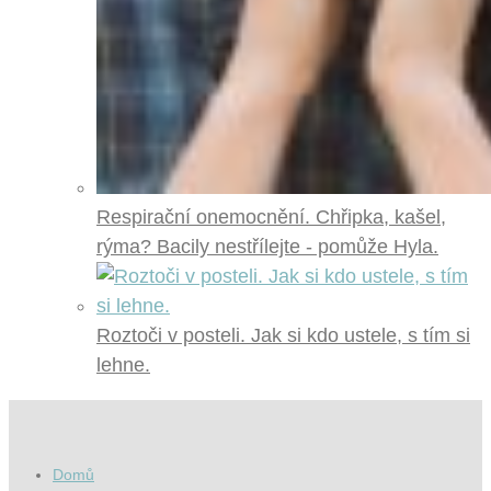
Respirační onemocnění. Chřipka, kašel,
rýma? Bacily nestřílejte - pomůže Hyla.
Roztoči v posteli. Jak si kdo ustele, s tím si
lehne.
Domů