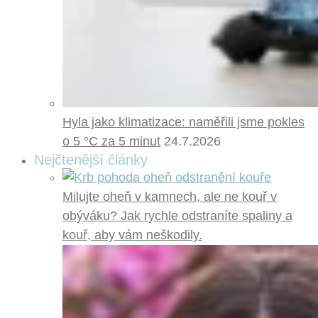
Hyla jako klimatizace: naměřili jsme pokles
o 5 °C za 5 minut
24.7.2026
Nejčtenější články
Milujte oheň v kamnech, ale ne kouř v
obýváku? Jak rychle odstraníte spaliny a
kouř, aby vám neškodily.