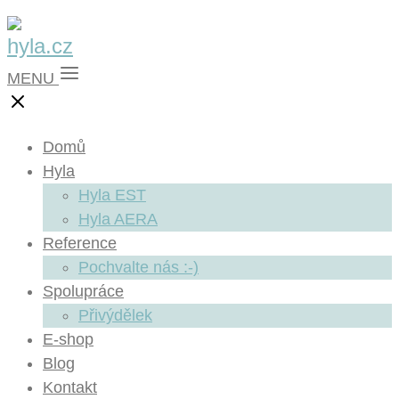
MENU
Domů
Hyla
Hyla EST
Hyla AERA
Reference
Pochvalte nás :-)
Spolupráce
Přivýdělek
E-shop
Blog
Kontakt