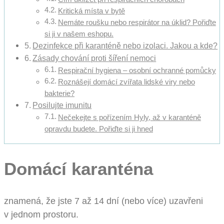
Kritická místa v bytě
Nemáte roušku nebo respirátor na úklid? Pořiďte
si ji v našem eshopu.
Dezinfekce při karanténě nebo izolaci. Jakou a kde?
Zásady chování proti šíření nemoci
Respirační hygiena – osobní ochranné pomůcky
Roznášejí domácí zvířata lidské viry nebo
bakterie?
Posilujte imunitu
Nečekejte s pořízením Hyly, až v karanténě
opravdu budete. Pořiďte si ji hned
Domácí karanténa
znamená, že jste 7 až 14 dní (nebo více) uzavřeni
v jednom prostoru.