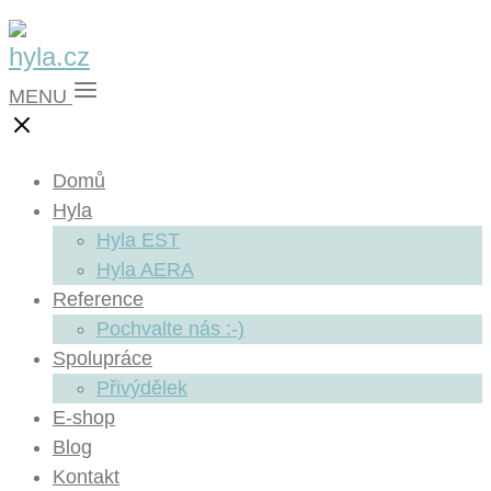
MENU
Domů
Hyla
Hyla EST
Hyla AERA
Reference
Pochvalte nás :-)
Spolupráce
Přivýdělek
E-shop
Blog
Kontakt