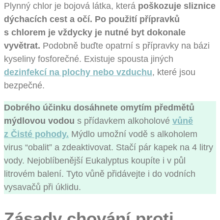
Plynný chlor je bojová látka, která
poškozuje sliznice
dýchacích cest a očí. Po použití přípravků
s chlorem je vždycky je nutné byt dokonale
vyvětrat.
Podobně buďte opatrní s přípravky na bázi
kyseliny fosforečné. Existuje spousta jiných
dezinfekcí na plochy nebo vzduchu
, které jsou
bezpečné.
Dobrého účinku dosáhnete omytím předmětů
mýdlovou vodou
s přídavkem alkoholové
vůně
z Čisté pohody.
Mýdlo umožní vodě s alkoholem
virus “obalit” a zdeaktivovat. Stačí pár kapek na 4 litry
vody. Nejoblíbenější Eukalyptus koupíte i v půl
litrovém balení. Tyto vůně přidávejte i do vodních
vysavačů při úklidu.
Zásady chování proti