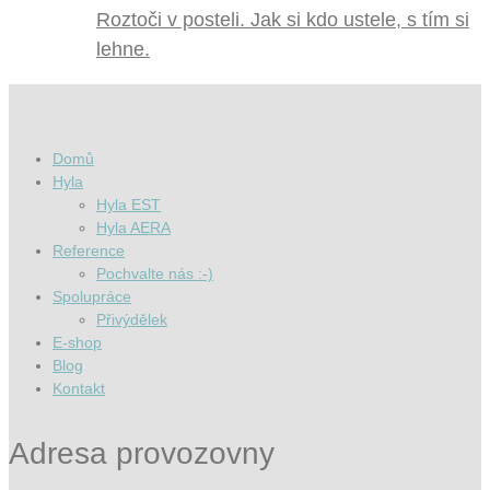
Roztoči v posteli. Jak si kdo ustele, s tím si
lehne.
Domů
Hyla
Hyla EST
Hyla AERA
Reference
Pochvalte nás :-)
Spolupráce
Přivýdělek
E-shop
Blog
Kontakt
Adresa provozovny