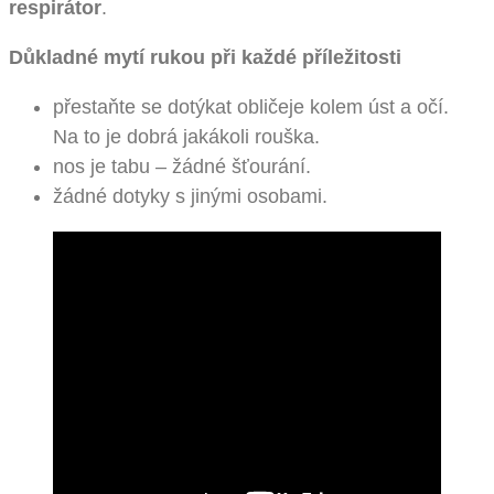
respirátor
.
Důkladné mytí rukou při každé příležitosti
přestaňte se dotýkat obličeje kolem úst a očí.
Na to je dobrá jakákoli rouška.
nos je tabu – žádné šťourání.
žádné dotyky s jinými osobami.