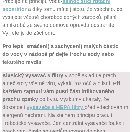
Pracuje na principu voda-
samočistící rotační
separátor
a díky tomu máte jistotu, že všechno, co
vysajete včetně choroboplodných zárodků, plísní
a mikrobů ze svého domova opravdu odstraníte.
Vylijete je do záchoda.
Pro lepší smáčení( a zachycení) malých částic
do vody v nádobě přidejte trochu sody nebo
tekutého mýdla.
Klasický vysavač s filtry
v sobě skladuje prach
a nečistoty včetně virů, výkalů roztočů a plísní.
Při
každém zapnutí vám pustí část infikovaného
prachu zpátky
do bytu. Výzkumy ukázaly, že
dokonce i
vysavače s HEPA filtry
před vdechováním
alergenů nechrání. Na stejném principu pracují
i robotické vysavače. Jen centrální vysavače foukají
prach ven, často sousedům rovnou do oken.