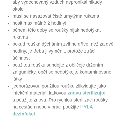
aby vydechovaný vzduch nepronikal nikudy
okolo
musí se nasazovat čistě umytýma rukama
nosit maximálně 2 hodiny!
během této doby se roušky nijak nedotýkat
rukama
pokud rouška dýcháním zvlhne dříve, než za dvě
hodiny, je třeba ji vyměnit, protože ztrácí
účinnost
použitou roušku sundejte z obličeje držením
za gumičky, opět se nedotýkejte kontaminované
látky
jednorázovou použitou roušku zlikvidujte jako
infekční materiál, látkovou
znovu sterilizujte
a použijte znovu. Pro rychlou sterilizaci roušky
na cestách nebo v práci použijte
HYLA
dezinfekci