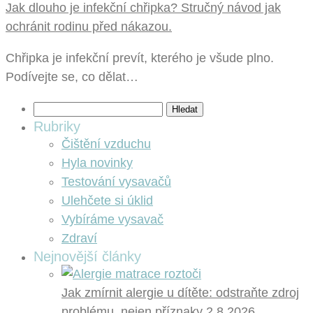
Jak dlouho je infekční chřipka? Stručný návod jak
ochránit rodinu před nákazou.
Chřipka je infekční prevít, kterého je všude plno.
Podívejte se, co dělat…
Vyhledávání
Rubriky
Čištění vzduchu
Hyla novinky
Testování vysavačů
Ulehčete si úklid
Vybíráme vysavač
Zdraví
Nejnovější články
Jak zmírnit alergie u dítěte: odstraňte zdroj
problému, nejen příznaky
2.8.2026