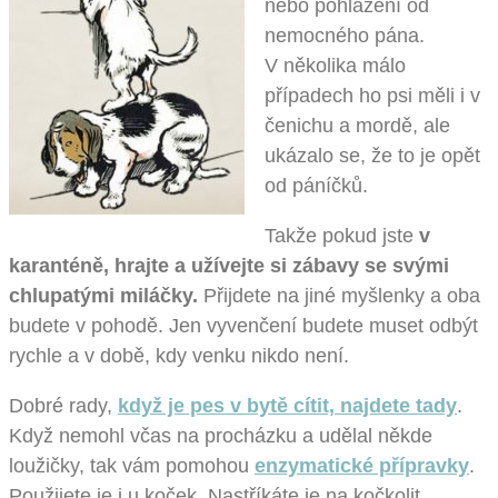
nebo pohlazení od
nemocného pána.
V několika málo
případech ho psi měli i v
čenichu a mordě, ale
ukázalo se, že to je opět
od páníčků.
Takže pokud jste
v
karanténě, hrajte a užívejte si zábavy se svými
chlupatými miláčky.
Přijdete na jiné myšlenky a oba
budete v pohodě. Jen vyvenčení budete muset odbýt
rychle a v době, kdy venku nikdo není.
Dobré rady,
když je pes v bytě cítit, najdete tady
.
Když nemohl včas na procházku a udělal někde
loužičky, tak vám pomohou
enzymatické přípravky
.
Použijete je i u koček. Nastříkáte je na kočkolit