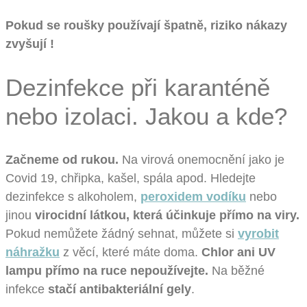
Pokud se roušky používají špatně, riziko nákazy
zvyšují !
Dezinfekce při karanténě
nebo izolaci. Jakou a kde?
Začneme od rukou.
Na virová onemocnění jako je
Covid 19, chřipka, kašel, spála apod. Hledejte
dezinfekce s alkoholem,
peroxidem vodíku
nebo
jinou
virocidní látkou, která účinkuje přímo na viry.
Pokud nemůžete žádný sehnat, můžete si
vyrobit
náhražku
z věcí, které máte doma.
Chlor ani UV
lampu přímo na ruce nepoužívejte.
Na běžné
infekce
stačí antibakteriální gely
.