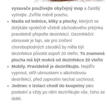
vysavače používejte obyčejný mop
a častěji
vytírejte. Zvíříte méně prachu.
Madla od lednice, kliky a plochy
, kterých se
dotýkáte společně včetně záchodového prkýnka
pravidelně přejeďte desinfekcí. Dezinfekční
ubrousek je fajn, ale pro zničení
choroboplodných zárodků by měla být
dezinfekce působit aspoň 20 vteřin.
To znamená
plocha má být mokrá od dezinfekce 20 vteřin
Mobily. Pravidelně je dezinfikujte.
Nejdřív
vypnout, otřít ubrouskem s alkoholovou
desinfekcí, před zapnutím nechat uschnout.
Jedinec v izolaci chodí do koupelny
jako
poslední a vždy po něm dezinfikujte vše, čeho se
dotkl.