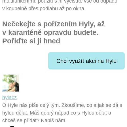
multifunkčnímu použití s ní vyčistíte vše od odpadu
v koupelně přes podlahu až po okna.
Nečekejte s pořízením Hyly, až
v karanténě opravdu budete.
Pořiďte si ji hned
Chci využít akci na Hylu
hylacz
O Hyle nás píše celý tým. Zkoušíme, co a jak se dá s
hylou dělat. Máš dobrý nápad co s Hylou dělat a
chceš se přidat? Napiš nám.