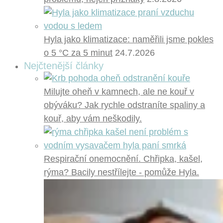
Hyla jako klimatizace: naměřili jsme pokles
o 5 °C za 5 minut
24.7.2026
Nejčtenější články
Milujte oheň v kamnech, ale ne kouř v
obýváku? Jak rychle odstraníte spaliny a
kouř, aby vám neškodily.
Respirační onemocnění. Chřipka, kašel,
rýma? Bacily nestřílejte - pomůže Hyla.