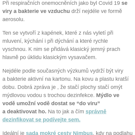
Při respiračních onemocněních jako byl Covid 19
se
viry a bakterie ve vzduchu
drží nejdéle ve formě
aerosolu.
Ten se vytvoří z kapének, které z nás vyletí při
mluvení, kýchání i při dýchání a které rychle
vyschnou. K nim se přidává klasický jemný prach
hlavně po úklidu klasickým vysavačem.
Nejdéle podle současných výzkumů vydrží být viry
a bakterie aktivní na kartonu. Na kovu a plastu kratší
dobu. Dobrá zpráva je , že stačí plochy stačí omýt
mýdlovou vodou s trochou dezinfekce.
Mýdlo ve
vodě umožní vodě dostat se “do viru”
a deaktivovat ho.
Na to jak a čím
správně
dezinfikovat se podívejte sem.
Ideální je
sada mokré cesty Nimbus
, kdy na podlahu