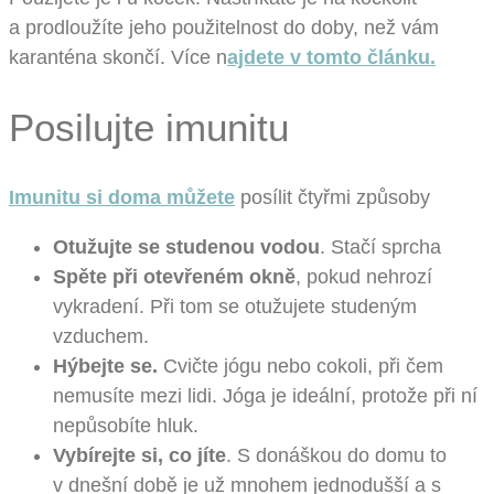
a prodloužíte jeho použitelnost do doby, než vám
karanténa skončí. Více n
ajdete v tomto článku.
Posilujte imunitu
Imunitu si doma můžete
posílit čtyřmi způsoby
Otužujte se studenou vodou
. Stačí sprcha
Spěte při otevřeném okně
, pokud nehrozí
vykradení. Při tom se otužujete studeným
vzduchem.
Hýbejte se.
Cvičte jógu nebo cokoli, při čem
nemusíte mezi lidi. Jóga je ideální, protože při ní
nepůsobíte hluk.
Vybírejte si, co jíte
. S donáškou do domu to
v dnešní době je už mnohem jednodušší a s