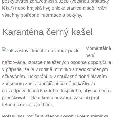
poskytovatel zdravotních služeb (většinou praktický
lékař) nebo krajská hygienická stanice a sdělí Vám
všechny potřebné informace a pokyny.
Karanténa černý kašel
Momentálně
není
nařizována. Izolace nakažených osob se doporučuje
v případě, že je v rodině miminko s nedokončeným
očkováním. Očkování je v současné době hlavním
způsobem zastavení šíření černého kašle. Je
na zodpovědnosti každého dospělého, aby se nechal
přeočkovat – jde o kombinovanou vakcínu proti
tetanu, což se také hodí.
Pokud jsou rodiče a všechny osoby kolem miminka