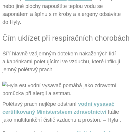
nebo jiné plochy napouštíte teplou vodu se
saponátem a špínu s mikroby a alergeny odsáváte
do Hyly.
Čím uklízet při respiračních chorobách
Šíří hlavně vzájemným dotekem nakažených lidí
a kapénkami poletujícími ve vzduchu, které infikují
jemný polétavý prach.
Polétavý prach nejlépe odstraní
vodní vysavač
certifikovaný Ministerstvem zdravotnictví
Itálie
jako multifunkční čistič vzduchu a prostoru – Hyla .