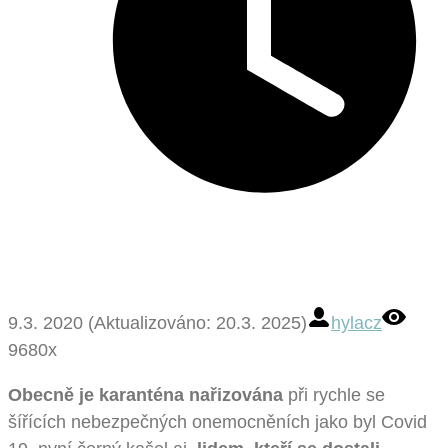
9.3. 2020 (Aktualizováno: 20.3. 2025)
hylacz
9680x
Obecně je karanténa nařizována
při rychle se
šířících nebezpečných onemocněních jako byl Covid