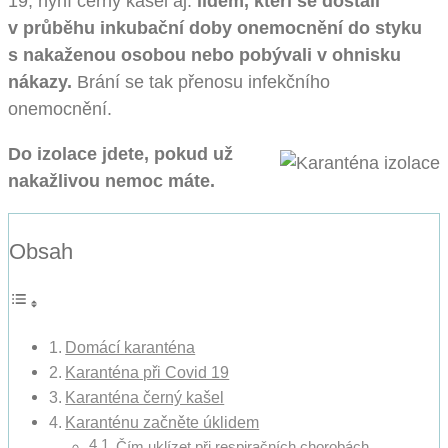
19, nyní černý kašel aj.
lidem, kteří se dostali
v průběhu inkubační doby onemocnění do styku
s nakaženou osobou nebo pobývali v ohnisku
nákazy.
Brání se tak přenosu infekčního
onemocnění.
Do izolace jdete, pokud už
nakažlivou nemoc máte.
Obsah
Domácí karanténa
Karanténa při Covid 19
Karanténa černý kašel
Karanténu začněte úklidem
Čím uklízet při respiračních chorobách