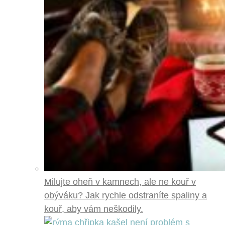
Milujte oheň v kamnech, ale ne kouř v
obýváku? Jak rychle odstraníte spaliny a
kouř, aby vám neškodily.