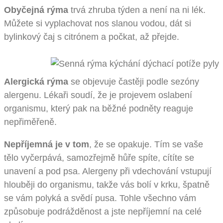
Obyčejná rýma
trvá zhruba týden a není na ni lék.
Můžete si vyplachovat nos slanou vodou, dát si
bylinkový čaj s citrónem a počkat, až přejde.
Alergická rýma
se objevuje častěji podle sezóny
alergenu. Lékaři soudí, že je projevem oslabení
organismu, který pak na běžné podněty reaguje
nepřiměřeně.
Nepříjemná je v tom
, že se opakuje. Tím se vaše
tělo vyčerpává, samozřejmě hůře spíte, cítíte se
unavení a pod psa. Alergeny při vdechování vstupují
hlouběji do organismu, takže vás bolí v krku, špatně
se vám polyká a svědí pusa. Tohle všechno vám
způsobuje podrážděnost a jste nepříjemní na celé