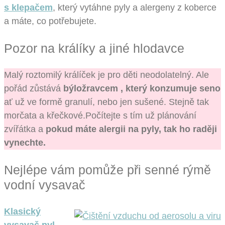
s klepačem
, který vytáhne pyly a alergeny z koberce
a máte, co potřebujete.
Pozor na králíky a jiné hlodavce
Malý roztomilý králíček je pro děti neodolatelný. Ale
pořád zůstává
býložravcem , který konzumuje seno
ať už ve formě granulí, nebo jen sušené. Stejně tak
morčata a křečkové.Počítejte s tím už plánování
zvířátka a
pokud máte alergii na pyly, tak ho raději
vynechte.
Nejlépe vám pomůže při senné rýmě
vodní vysavač
Klasický
vysavač pyl