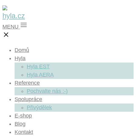
MENU
Domů
Hyla
Hyla EST
Hyla AERA
Reference
Pochvalte nás :-)
Spolupráce
Přivýdělek
E-shop
Blog
Kontakt