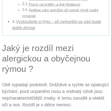
Pozor na králíky a jiné hlodavce
Nejlépe vám pomůže při senné rýmě vodní
vysavač
Vyzkoušejte si Hylu – při nejhorším se vám bude
dobře dýchat
Jaký je rozdíl mezi
alergickou a obyčejnou
rýmou ?
Obě vypadají podobně. Dráždivé a rychle se opakující
kýchání, pocit ucpaného nosu a vodnatý výtok jsou
nejcharakterističtější znaky. K tomu zarudlé a oteklé
oči a nos. Rozdíl je v délce nemoci.