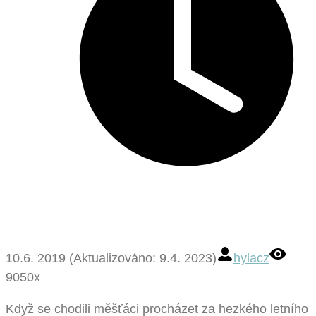
10.6. 2019 (Aktualizováno: 9.4. 2023)
hylacz
9050x
Když se chodili měšťáci procházet za hezkého letního