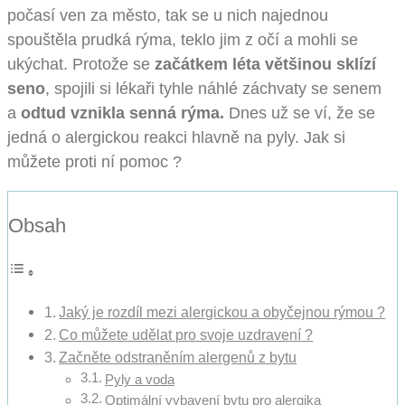
počasí ven za město, tak se u nich najednou
spouštěla prudká rýma, teklo jim z očí a mohli se
ukýchat. Protože se
začátkem léta většinou sklízí
seno
, spojili si lékaři tyhle náhlé záchvaty se senem
a
odtud vznikla senná rýma.
Dnes už se ví, že se
jedná o alergickou reakci hlavně na pyly. Jak si
můžete proti ní pomoc ?
Obsah
Jaký je rozdíl mezi alergickou a obyčejnou rýmou ?
Co můžete udělat pro svoje uzdravení ?
Začněte odstraněním alergenů z bytu
Pyly a voda
Optimální vybavení bytu pro alergika