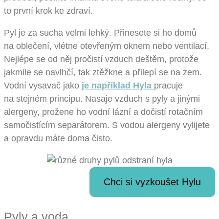
to první krok ke zdraví.
Pyl je za sucha velmi lehký. Přinesete si ho domů
na oblečení, vlétne otevřeným oknem nebo ventilací.
Nejlépe se od něj pročistí vzduch deštěm, protože
jakmile se navlhčí, tak ztěžkne a přilepí se na zem.
Vodní vysavač jako
je například Hyla
pracuje
na stejném principu. Nasaje vzduch s pyly a jinými
alergeny, prožene ho vodní lázní a dočistí rotačním
samočistícím separátorem. S vodou alergeny vylijete
a opravdu máte doma čisto.
Chci si vyzkoušet Hylu
Pyly a voda