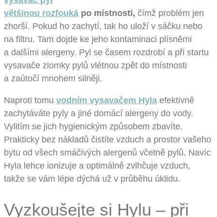
většinou rozfouká
po místnosti,
čímž problém jen
zhorší. Pokud ho zachytí, tak ho uloží v sáčku nebo
na filtru. Tam dojde ke jeho kontaminaci plísněmi
a dalšími alergeny. Pyl se časem rozdrobí a při startu
vysavače zlomky pylů vlétnou zpět do místnosti
a zaútočí mnohem silněji.
Naproti tomu
vodním vysavačem Hyla
efektivně
zachytáváte pyly a jiné domácí alergeny do vody.
Vylitím se jich hygienickým způsobem zbavíte.
Prakticky bez nákladů čistíte vzduch a prostor vašeho
bytu od všech smáčivých alergenů včetně pylů. Navíc
Hyla lehce ionizuje a optimálně zvlhčuje vzduch,
takže se vám lépe dýchá už v průběhu úklidu.
Vyzkoušejte si Hylu – při