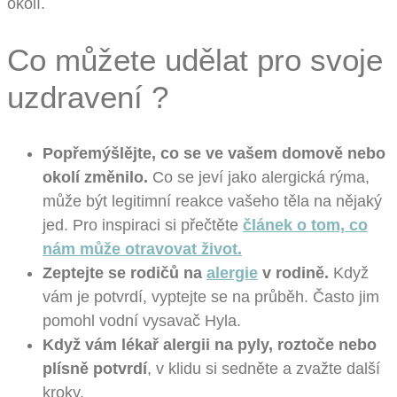
okolí.
Co můžete udělat pro svoje
uzdravení ?
Popřemýšlějte, co se ve vašem domově nebo
okolí změnilo.
Co se jeví jako alergická rýma,
může být legitimní reakce vašeho těla na nějaký
jed. Pro inspiraci si přečtěte
článek o tom, co
nám může otravovat život.
Zeptejte se rodičů na
alergie
v rodině.
Když
vám je potvrdí, vyptejte se na průběh. Často jim
pomohl vodní vysavač Hyla.
Když vám lékař alergii na pyly, roztoče nebo
plísně potvrdí
, v klidu si sedněte a zvažte další
kroky.