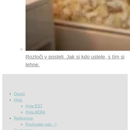
Roztoči v posteli. Jak si kdo ustele, s tím si
lehne.
Domů
Hyla
Hyla EST
Hyla AERA
Reference
Pochvalte nás :-)