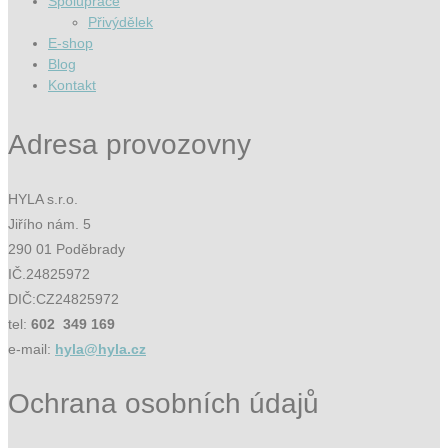
Spolupráce
Přivýdělek
E-shop
Blog
Kontakt
Adresa provozovny
HYLA s.r.o.
Jiřího nám. 5
290 01 Poděbrady
IČ.24825972
DIČ:CZ24825972
tel:
602 349 169
e-mail:
hyla@hyla.cz
Ochrana osobních údajů