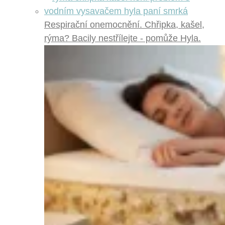
Respirační onemocnění. Chřipka, kašel,
rýma? Bacily nestřílejte - pomůže Hyla.