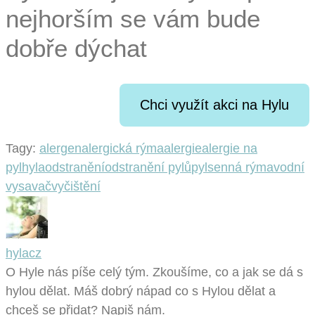
nejhorším se vám bude
dobře dýchat
Chci využít akci na Hylu
Tagy:
alergen
alergická rýma
alergie
alergie na
pyl
hyla
odstranění
odstranění pylů
pyl
senná rýma
vodní
vysavač
vyčištění
hylacz
O Hyle nás píše celý tým. Zkoušíme, co a jak se dá s
hylou dělat. Máš dobrý nápad co s Hylou dělat a
chceš se přidat? Napiš nám.